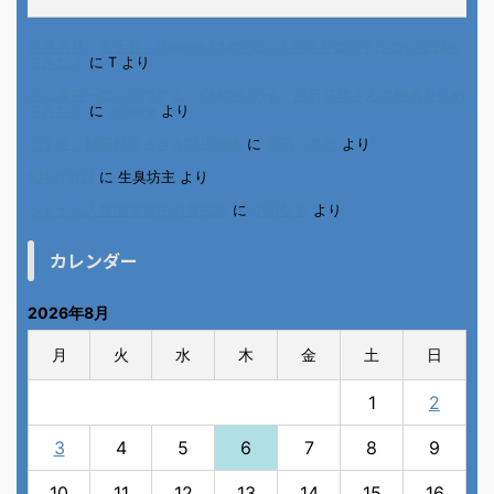
進展あり 富士通 Uvance CMでダンスを踊る女の子について調べ
てみた！
に
T
より
不二家モーニングマアム CMの女の子 原田花埜さんの動画を集め
てみた！
に
orikana
より
北千住、秋田料理まさき閉店の事
に
岡田 美妃
より
6月の31日
に
生臭坊主
より
ベトナム人技能実習生の食生活
に
小田弘史
より
カレンダー
2026年8月
月
火
水
木
金
土
日
1
2
3
4
5
6
7
8
9
10
11
12
13
14
15
16