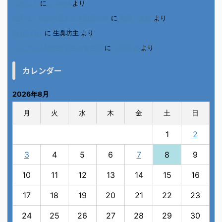
てみた！
に
orikana
より
北千住、秋田料理まさき閉店の事
に
岡田 美妃
より
6月の31日
に
生臭坊主
より
ベトナム人技能実習生の食生活
に
小田弘史
より
カレンダー
2026年8月
月
火
水
木
金
土
日
1
2
3
4
5
6
7
8
9
10
11
12
13
14
15
16
17
18
19
20
21
22
23
24
25
26
27
28
29
30