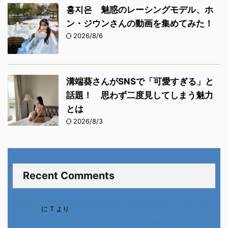
홍지은 魅惑のレーシングモデル、ホ
ン・ジウンさんの動画を集めてみた！
2026/8/6
溝端葵さんがSNSで「可愛すぎる」と
話題！ 思わず二度見してしまう魅力
とは
2026/8/3
Recent Comments
進展あり 富士通 Uvance CMでダンスを踊る女の子について調べ
てみた！
に
T
より
不二家モーニングマアム CMの女の子 原田花埜さんの動画を集め