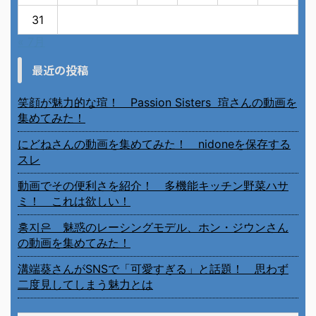
31
« 7月
最近の投稿
笑顔が魅力的な瑄！ Passion Sisters 瑄さんの動画を
集めてみた！
にどねさんの動画を集めてみた！ nidoneを保存する
スレ
動画でその便利さを紹介！ 多機能キッチン野菜ハサ
ミ！ これは欲しい！
홍지은 魅惑のレーシングモデル、ホン・ジウンさん
の動画を集めてみた！
溝端葵さんがSNSで「可愛すぎる」と話題！ 思わず
二度見してしまう魅力とは