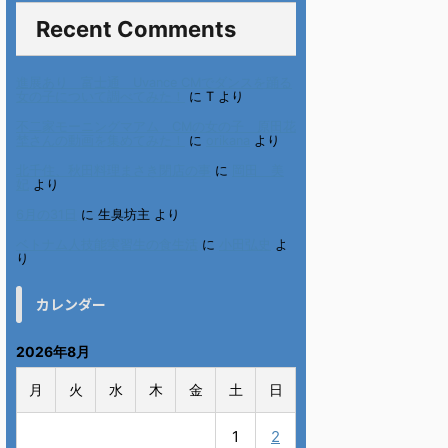
Recent Comments
進展あり 富士通 Uvance CMでダンスを踊る
女の子について調べてみた！
に
T
より
不二家モーニングマアム CMの女の子 原田花
埜さんの動画を集めてみた！
に
orikana
より
北千住、秋田料理まさき閉店の事
に
岡田 美
妃
より
6月の31日
に
生臭坊主
より
ベトナム人技能実習生の食生活
に
小田弘史
よ
り
カレンダー
2026年8月
月
火
水
木
金
土
日
1
2