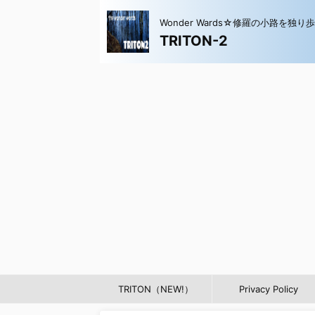
Wonder Wards☆修羅の小路を独り
TRITON-2
TRITON（NEW!）
Privacy Policy