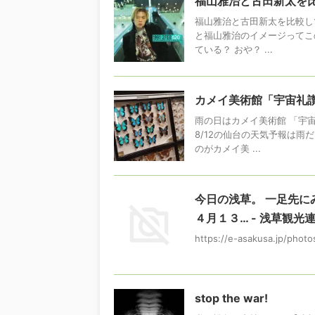
福山雅治と古田新太を比べ
福山雅治と古田新太を比較し
と福山雅治のイメージってこ
ている？ おや？ ...
カメイ美術館「宇宙礼
雨の日はカメイ美術館 「宇
8/12の仙台の天気予報は雨
のがカメイ美 ...
今日の浅草。 一足先に
４月１３… - 浅草観光
https://e-asakusa.jp/phot
stop the war!