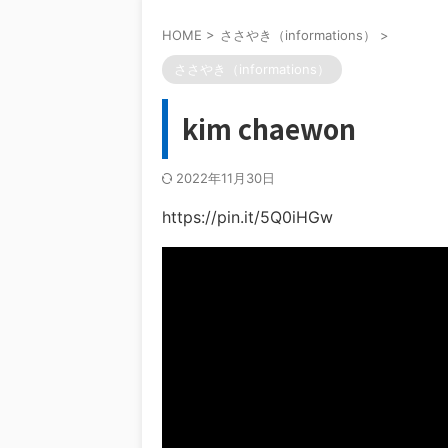
HOME
>
ささやき（informations）
>
ささやき（informations）
kim chaewon
2022年11月30日
https://pin.it/5Q0iHGw