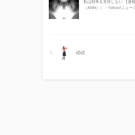
私は戦争を支持しない 【速
（ANN）） - Yahoo!ニュース http
峮峮