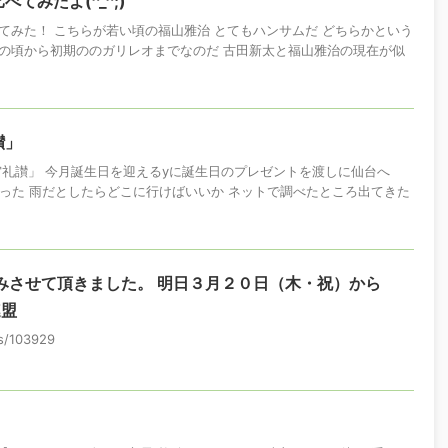
てみたよ(^_^;)
てみた！ こちらが若い頃の福山雅治 とてもハンサムだ どちらかという
の頃から初期ののガリレオまでなのだ 古田新太と福山雅治の現在が似
讃」
宙礼讃」 今月誕生日を迎えるyに誕生日のプレゼントを渡しに仙台へ
だった 雨だとしたらどこに行けばいいか ネットで調べたところ出てきた
みさせて頂きました。 明日３月２０日（木・祝）から
連盟
os/103929