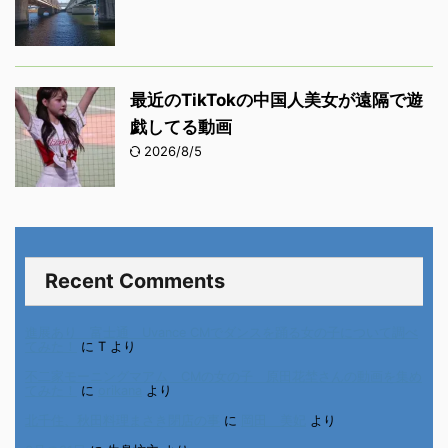
最近のTikTokの中国人美女が遠隔で遊
戯してる動画
2026/8/5
Recent Comments
進展あり 富士通 Uvance CMでダンスを踊る女の子について調べ
てみた！
に
T
より
不二家モーニングマアム CMの女の子 原田花埜さんの動画を集め
てみた！
に
orikana
より
北千住、秋田料理まさき閉店の事
に
岡田 美妃
より