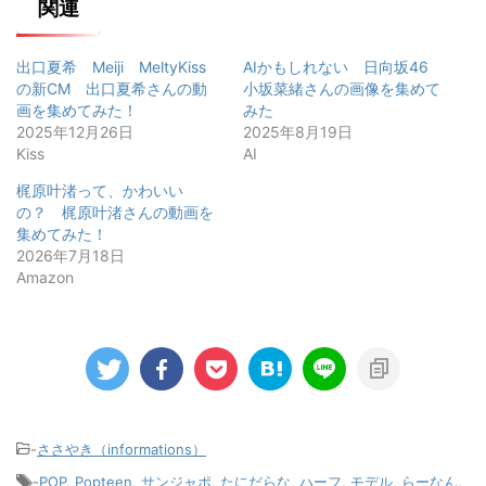
関連
出口夏希 Meiji MeltyKiss
AIかもしれない 日向坂46
の新CM 出口夏希さんの動
小坂菜緒さんの画像を集めて
画を集めてみた！
みた
2025年12月26日
2025年8月19日
Kiss
AI
梶原叶渚って、かわいい
の？ 梶原叶渚さんの動画を
集めてみた！
2026年7月18日
Amazon
-
ささやき（informations）
-
POP
,
Popteen
,
サンジャポ
,
たにだらな
,
ハーフ
,
モデル
,
らーなん
,