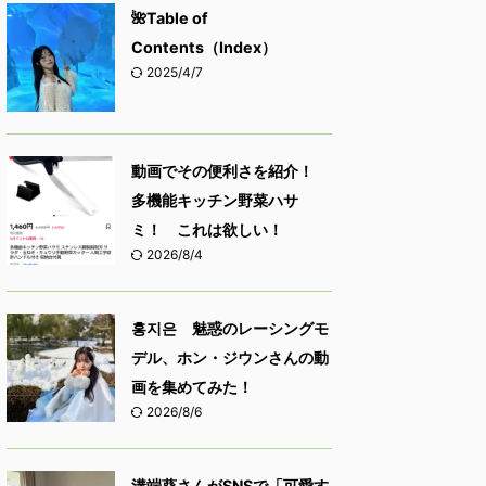
🌺Table of
Contents（Index）
2025/4/7
動画でその便利さを紹介！
多機能キッチン野菜ハサ
ミ！ これは欲しい！
2026/8/4
홍지은 魅惑のレーシングモ
デル、ホン・ジウンさんの動
画を集めてみた！
2026/8/6
溝端葵さんがSNSで「可愛す