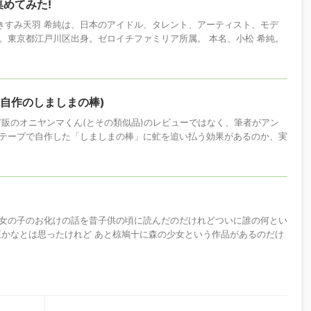
めてみた!
まうきすみ天羽 希純は、日本のアイドル、タレント、アーティスト、モデ
。東京都江戸川区出身。ゼロイチファミリア所属。 本名、小松 希純。
(自作のしましまの棒)
市販のオニヤンマくん(とその類似品)のレビューではなく、筆者がアン
テープで自作した「しましまの棒」に虻を追い払う効果があるのか、実
女の子のお化けの話を昔子供の頃に読んだのだけれどついに誰の何とい
恒かなとは思ったけれど あと椋鳩十に森の少女という作品があるのだけ