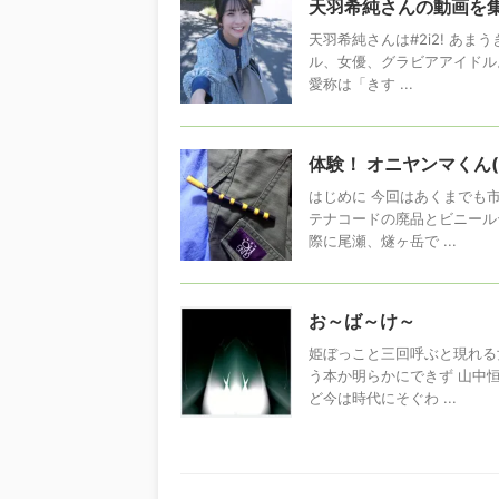
天羽希純さんの動画を集
天羽希純さんは#2i2! あ
ル、女優、グラビアアイドル
愛称は「きす ...
体験！ オニヤンマくん
はじめに 今回はあくまでも
テナコードの廃品とビニール
際に尾瀬、燧ヶ岳で ...
お～ば～け～
姫ぼっこと三回呼ぶと現れる
う本か明らかにできず 山中
ど今は時代にそぐわ ...