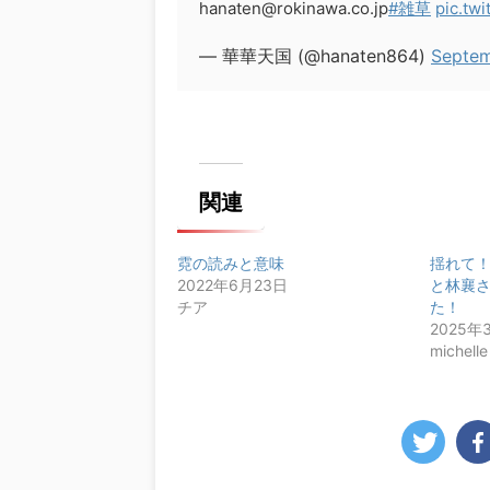
hanaten@rokinawa.co.jp
#雑草
pic.tw
— 華華天国 (@hanaten864)
Septem
関連
霓の読みと意味
揺れて
2022年6月23日
と林襄
チア
た！
2025年
michelle