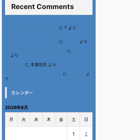
Recent Comments
進展あり 富士通 Uvance CMでダンスを踊る
女の子について調べてみた！
に
T
より
不二家モーニングマアム CMの女の子 原田花
埜さんの動画を集めてみた！
に
orikana
より
北千住、秋田料理まさき閉店の事
に
岡田 美
妃
より
6月の31日
に
生臭坊主
より
ベトナム人技能実習生の食生活
に
小田弘史
よ
り
カレンダー
2026年8月
月
火
水
木
金
土
日
1
2