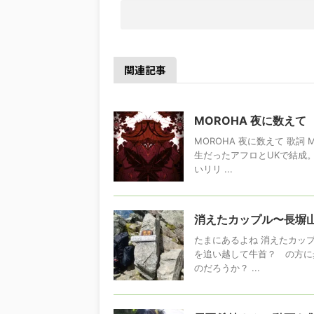
関連記事
MOROHA 夜に数えて
MOROHA 夜に数えて 歌詞
生だったアフロとUKで結成
いリリ ...
消えたカップル〜長塀
たまにあるよね 消えたカッ
を追い越して牛首？ の方に
のだろうか？ ...