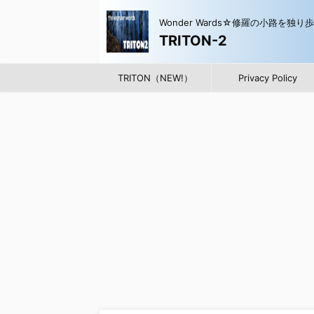
Wonder Wards☆修羅の小路を独り
TRITON-2
TRITON（NEW!）
Privacy Policy