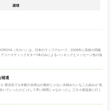
 MOROHA（モロハ）は、日本のラップグループ。2008年に高校の同級
。アコースティックギター1本のみによるバッキングとメッセージ色の強
山補遺
プル 那須岳でも年配の全然山の格好じゃない夫婦みたいな二人組みが 私
歩いていったけど けして早い時間じゃなかったし 三斗小屋温泉に行く