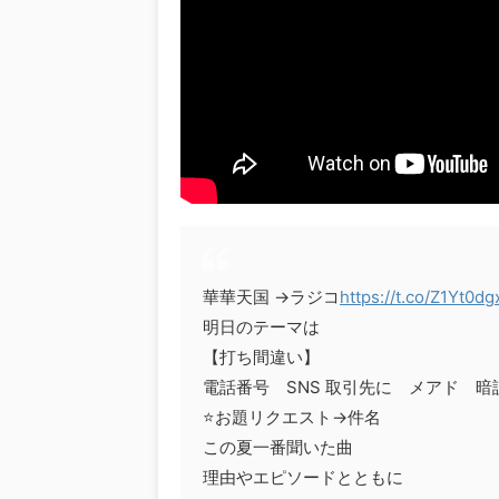
華華天国 →ラジコ
https://t.co/Z1Yt0dg
明日のテーマは
【打ち間違い】
電話番号 SNS 取引先に メアド 
⭐️お題リクエスト→件名
この夏一番聞いた曲
理由やエピソードとともに