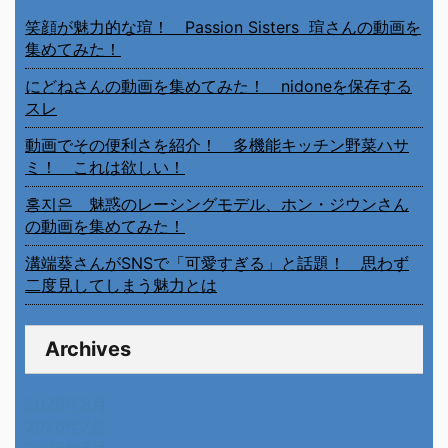
笑顔が魅力的な瑄！ Passion Sisters 瑄さんの動画を
集めてみた！
にどねさんの動画を集めてみた！ nidoneを保存する
スレ
動画でその便利さを紹介！ 多機能キッチン野菜ハサ
ミ！ これは欲しい！
홍지은 魅惑のレーシングモデル、ホン・ジウンさん
の動画を集めてみた！
溝端葵さんがSNSで「可愛すぎる」と話題！ 思わず
二度見してしまう魅力とは
Archives
2026年8月
2026年7月