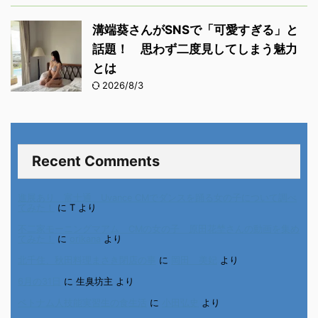
溝端葵さんがSNSで「可愛すぎる」と
話題！ 思わず二度見してしまう魅力
とは
2026/8/3
Recent Comments
進展あり 富士通 Uvance CMでダンスを踊る女の子について調べ
てみた！
に
T
より
不二家モーニングマアム CMの女の子 原田花埜さんの動画を集め
てみた！
に
orikana
より
北千住、秋田料理まさき閉店の事
に
岡田 美妃
より
6月の31日
に
生臭坊主
より
ベトナム人技能実習生の食生活
に
小田弘史
より