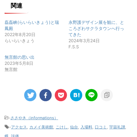
関連
磊磊峡(らいらいきょう)と瑞
永野護デザイン展を観に、と
鳳殿
ころざわサクラタウンへ行っ
2022年8月20日
てきた
らいらいきょう
2024年3月24日
F.S.S
無言館の思い出
2023年5月8日
無言館
-
ささやき（informations）
-
アクセス
,
カメイ美術館
,
こけし
,
仙台
,
入場料
,
口コミ
,
宇宙礼讃
,
蝶
,
評価