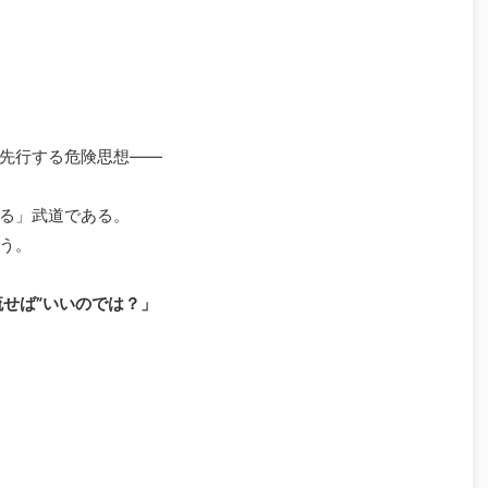
先行する危険思想――
る」武道である。
う。
流せば”いいのでは？」