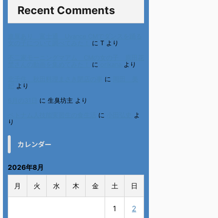
Recent Comments
進展あり 富士通 Uvance CMでダンスを踊る
女の子について調べてみた！
に
T
より
不二家モーニングマアム CMの女の子 原田花
埜さんの動画を集めてみた！
に
orikana
より
北千住、秋田料理まさき閉店の事
に
岡田 美
妃
より
6月の31日
に
生臭坊主
より
ベトナム人技能実習生の食生活
に
小田弘史
よ
り
カレンダー
2026年8月
月
火
水
木
金
土
日
1
2