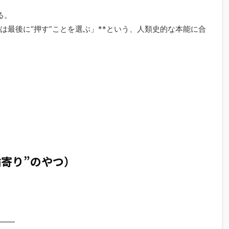
る。
は最後に“押す”ことを選ぶ」**という、人類史的な本能に合
論寄り”のやつ）
――