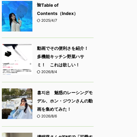
🌺Table of
Contents（Index）
2025/4/7
動画でその便利さを紹介！
多機能キッチン野菜ハサ
ミ！ これは欲しい！
2026/8/4
홍지은 魅惑のレーシングモ
デル、ホン・ジウンさんの動
画を集めてみた！
2026/8/6
溝端葵さんがSNSで「可愛す