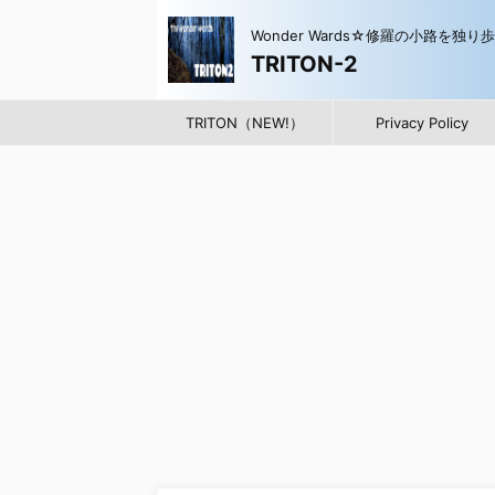
Wonder Wards☆修羅の小路を独り
TRITON-2
TRITON（NEW!）
Privacy Policy