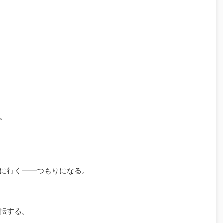
。
に行く――つもりになる。
転する。