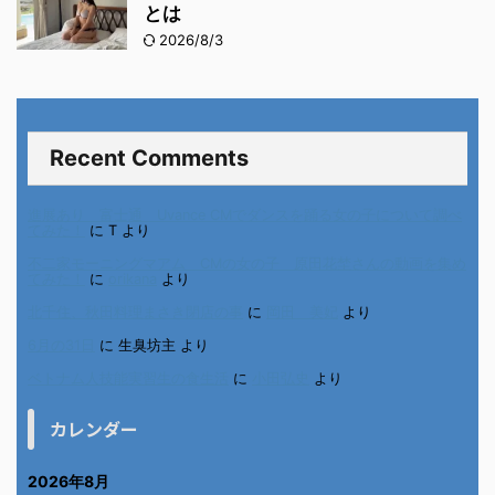
とは
2026/8/3
Recent Comments
進展あり 富士通 Uvance CMでダンスを踊る女の子について調べ
てみた！
に
T
より
不二家モーニングマアム CMの女の子 原田花埜さんの動画を集め
てみた！
に
orikana
より
北千住、秋田料理まさき閉店の事
に
岡田 美妃
より
6月の31日
に
生臭坊主
より
ベトナム人技能実習生の食生活
に
小田弘史
より
カレンダー
2026年8月