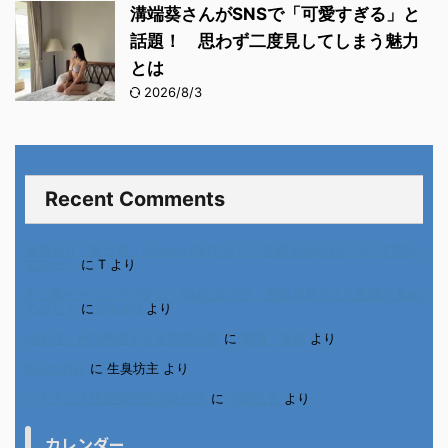
溝端葵さんがSNSで「可愛すぎる」と
話題！ 思わず二度見してしまう魅力
とは
2026/8/3
Recent Comments
進展あり 富士通 Uvance CMでダンスを踊る女の子について調べ
てみた！
に
T
より
不二家モーニングマアム CMの女の子 原田花埜さんの動画を集め
てみた！
に
orikana
より
北千住、秋田料理まさき閉店の事
に
岡田 美妃
より
6月の31日
に
生臭坊主
より
ベトナム人技能実習生の食生活
に
小田弘史
より
カレンダー