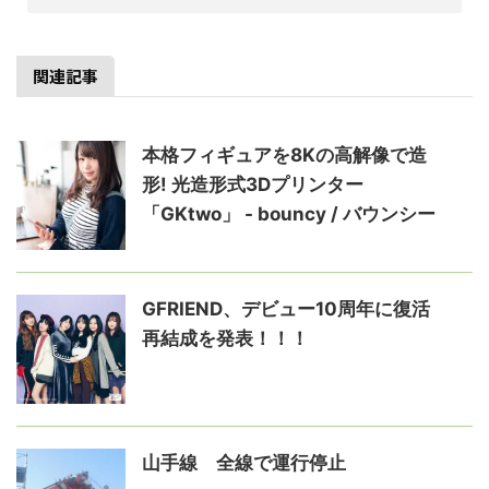
関連記事
本格フィギュアを8Kの高解像で造
形! 光造形式3Dプリンター
「GKtwo」 - bouncy / バウンシー
GFRIEND、デビュー10周年に復活
再結成を発表！！！
山手線 全線で運行停止