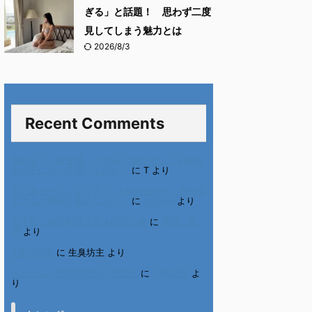
ぎる」と話題！ 思わず二度
見してしまう魅力とは
2026/8/3
Recent Comments
進展あり 富士通 Uvance CMでダンスを踊る
女の子について調べてみた！
に
T
より
不二家モーニングマアム CMの女の子 原田花
埜さんの動画を集めてみた！
に
orikana
より
北千住、秋田料理まさき閉店の事
に
岡田 美
妃
より
6月の31日
に
生臭坊主
より
ベトナム人技能実習生の食生活
に
小田弘史
よ
り