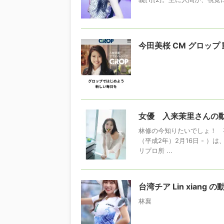
今田美桜 CM グロップ
女優 入来茉里さんの
林修の今知りたいでしょ！ 再
（平成2年）2月16日 - 
リプロ所 ...
台湾チア Lin xiang
林襄