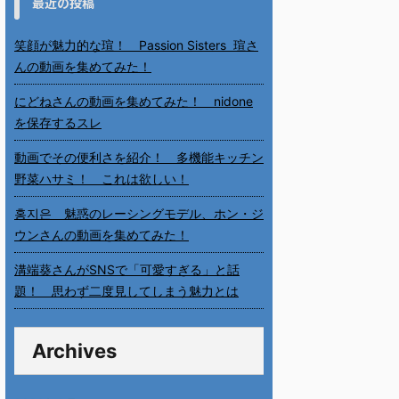
最近の投稿
笑顔が魅力的な瑄！ Passion Sisters 瑄さ
んの動画を集めてみた！
にどねさんの動画を集めてみた！ nidone
を保存するスレ
動画でその便利さを紹介！ 多機能キッチン
野菜ハサミ！ これは欲しい！
홍지은 魅惑のレーシングモデル、ホン・ジ
ウンさんの動画を集めてみた！
溝端葵さんがSNSで「可愛すぎる」と話
題！ 思わず二度見してしまう魅力とは
Archives