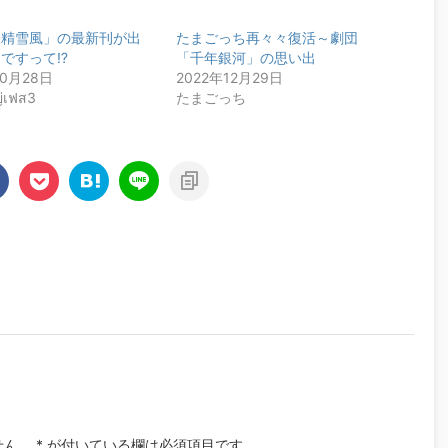
妖精雪風」の最新刊が出
たまごっち再々々復活～劇団
ですって⁉️
「千年銀河」の思い出
10月28日
2022年12月29日
ญ่เฟส3
たまごっち
せん。
*
が付いている欄は必須項目です