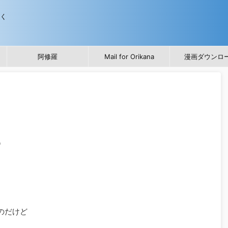
歩く
阿修羅
Mail for Orikana
漫画ダウンロ
る
のだけど