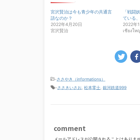
宮沢賢治は今も青少年の共通言
「戦闘
語なのか？
ている、
2022年4月20日
2022年
宮沢賢治
เชียงให
-
ささやき（informations）
-
ささきいさお
,
松本零士
,
銀河鉄道999
comment
メールアドレスが公開されることはありま