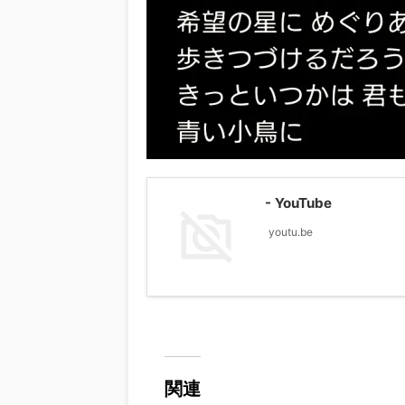
- YouTube
youtu.be
関連