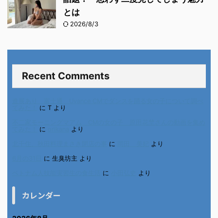
とは
2026/8/3
Recent Comments
進展あり 富士通 Uvance CMでダンスを踊る女の子について調べ
てみた！
に
T
より
不二家モーニングマアム CMの女の子 原田花埜さんの動画を集め
てみた！
に
orikana
より
北千住、秋田料理まさき閉店の事
に
岡田 美妃
より
6月の31日
に
生臭坊主
より
ベトナム人技能実習生の食生活
に
小田弘史
より
カレンダー