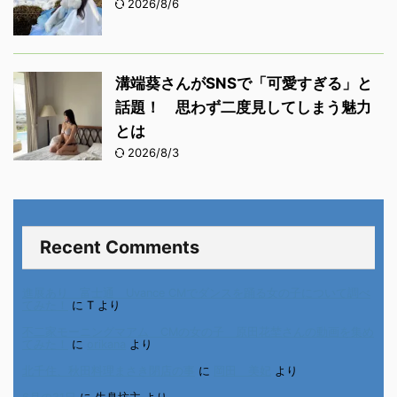
2026/8/6
溝端葵さんがSNSで「可愛すぎる」と
話題！ 思わず二度見してしまう魅力
とは
2026/8/3
Recent Comments
進展あり 富士通 Uvance CMでダンスを踊る女の子について調べ
てみた！
に
T
より
不二家モーニングマアム CMの女の子 原田花埜さんの動画を集め
てみた！
に
orikana
より
北千住、秋田料理まさき閉店の事
に
岡田 美妃
より