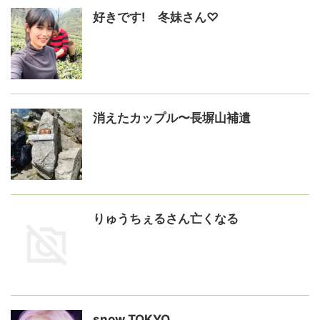
好きです! 冬妹さん♡
消えたカップル〜長塀山補遺
りゅうちぇるさん亡くなる
snow TOKYO