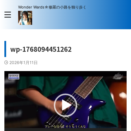
Wonder Wards☆修羅の小路を独り歩く
wp-1768094451262
2026年1月11日
動
画
プ
レ
ー
ヤ
ー