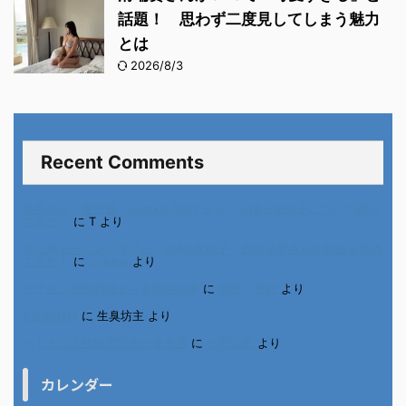
話題！ 思わず二度見してしまう魅力
とは
2026/8/3
Recent Comments
進展あり 富士通 Uvance CMでダンスを踊る女の子について調べ
てみた！
に
T
より
不二家モーニングマアム CMの女の子 原田花埜さんの動画を集め
てみた！
に
orikana
より
北千住、秋田料理まさき閉店の事
に
岡田 美妃
より
6月の31日
に
生臭坊主
より
ベトナム人技能実習生の食生活
に
小田弘史
より
カレンダー