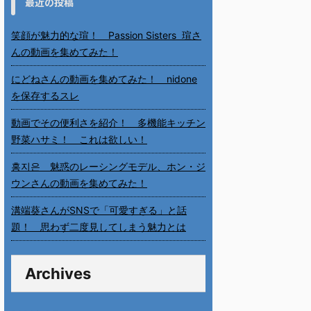
最近の投稿
笑顔が魅力的な瑄！ Passion Sisters 瑄さ
んの動画を集めてみた！
にどねさんの動画を集めてみた！ nidone
を保存するスレ
動画でその便利さを紹介！ 多機能キッチン
野菜ハサミ！ これは欲しい！
홍지은 魅惑のレーシングモデル、ホン・ジ
ウンさんの動画を集めてみた！
溝端葵さんがSNSで「可愛すぎる」と話
題！ 思わず二度見してしまう魅力とは
Archives