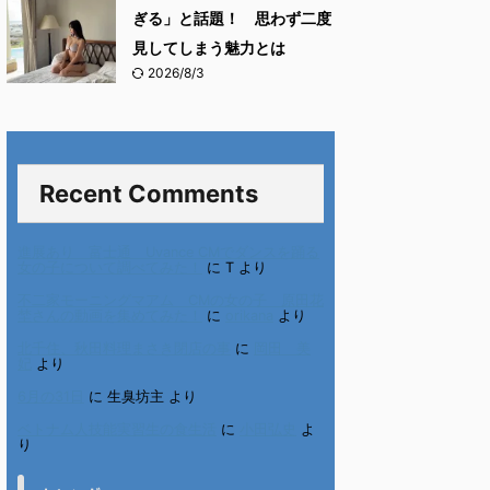
ぎる」と話題！ 思わず二度
見してしまう魅力とは
2026/8/3
Recent Comments
進展あり 富士通 Uvance CMでダンスを踊る
女の子について調べてみた！
に
T
より
不二家モーニングマアム CMの女の子 原田花
埜さんの動画を集めてみた！
に
orikana
より
北千住、秋田料理まさき閉店の事
に
岡田 美
妃
より
6月の31日
に
生臭坊主
より
ベトナム人技能実習生の食生活
に
小田弘史
よ
り