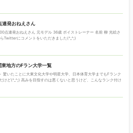
0点連発おねえさん
00点連発おねえさん 元モデル 36歳 ボイストレーナー 名前 柳 光絵さ
Twitterにコメントをいただきました(^_^;)
関東地方のFラン大学一覧
ト 驚いたことに大東文化大学や明星大学、日本体育大学までもFランク
けど(^_^;) 高みを目指すのは悪くないと思うけど、こんなランク付け