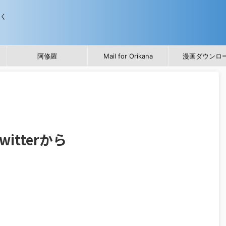
歩く
阿修羅
Mail for Orikana
漫画ダウンロ
itterから