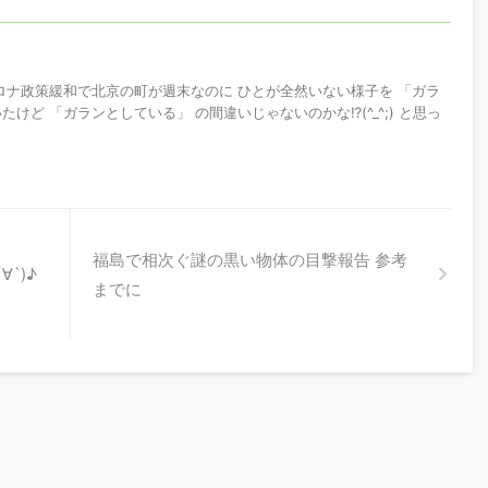
コロナ政策緩和で北京の町が週末なのに ひとが全然いない様子を 「ガラ
けど 「ガランとしている」 の間違いじゃないのかな⁉️(^_^;) と思っ
福島で相次ぐ謎の黒い物体の目撃報告 参考
`)♪
までに