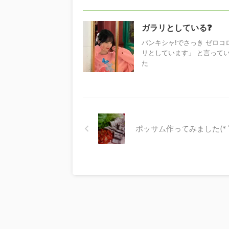
ガラリとしている❓
バンキシャ!でさっき ゼロ
リとしています」 と言っていた
た
ポッサム作ってみました(*´∀