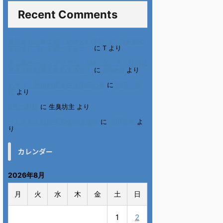
Recent Comments
進展あり 富士通 Uvance CMでダンスを踊る
女の子について調べてみた！
に
T
より
不二家モーニングマアム CMの女の子 原田花
埜さんの動画を集めてみた！
に
orikana
より
北千住、秋田料理まさき閉店の事
に
岡田 美
妃
より
6月の31日
に
生臭坊主
より
ベトナム人技能実習生の食生活
に
小田弘史
よ
り
カレンダー
2026年8月
月
火
水
木
金
土
日
1
2