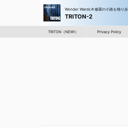
Wonder Wards☆修羅の小路を独り
TRITON-2
TRITON（NEW!）
Privacy Policy