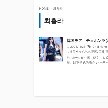
HOME
>
최홍라
최홍라
韓国チア チェホンラ(최
2025/11/25
Choi Hong
てる首拾ってみた
,
動画
,
巨乳
,
#eluhwa 崔洪邏（韓文：최
員。以下是她的簡介：---基本資訊