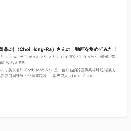
홍라)（Choi Hong-Ra）さんの゙動画を集めてみた！
-Ra
,
eluhwa
,
チア
,
チェホンガ
,
メキシコで仕事クビになったので道端に落ち
画像
,
韓国
,
최홍라
홍라，英文名約 Choi Hong-Ra）是一位知名的韓國職業棒球啦啦隊成
所屬球隊：**韓國職棒 — 樂天巨人（Lotte Giant ...