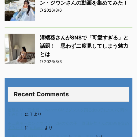
ン・ジウンさんの動画を集めてみた！
2026/8/6
溝端葵さんがSNSで「可愛すぎる」と
話題！ 思わず二度見してしまう魅力
とは
2026/8/3
Recent Comments
進展あり 富士通 Uvance CMでダンスを踊る女の子について調べ
てみた！
に
T
より
不二家モーニングマアム CMの女の子 原田花埜さんの動画を集め
てみた！
に
orikana
より
北千住、秋田料理まさき閉店の事
に
岡田 美妃
より