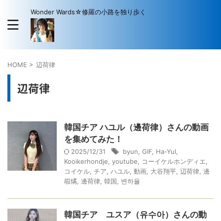
Wonder Wards☆修羅の小路を独り歩く
HOME
>
辺荷律
辺荷律
韓国チア ハユル（邊荷律）さんの動画
を集めてみた！
2025/12/31
byun
,
GIF
,
Ha-Yul
,
Kooikerhondje
,
youtube
,
コーイケルホンディエ
,
コイケル
,
チア
,
ハユル
,
動画
,
大谷翔平
,
辺荷律
,
邊
嘏燏
,
邊荷律
,
韓国
,
변하율
韓国チア ユスア（유수아）さんの動