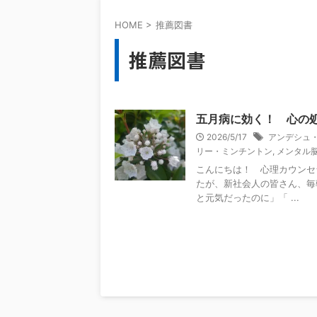
HOME
>
推薦図書
推薦図書
五月病に効く！ 心の
2026/5/17
アンデシュ
リー・ミンチントン
,
メンタル
こんにちは！ 心理カウンセ
たが、新社会人の皆さん、毎
と元気だったのに」「 ...