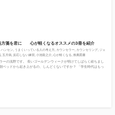
処方箋を君に 心が軽くなるオススメの3冊を紹介
・ハンセン
,
うまくいっている人の考え方
,
カウンセラー
,
カウンセリング
,
ジェ
脳
,
五月病
,
反応しない練習
,
小池龍之介
,
心が軽くなる
,
推薦図書
ラーの浅野です。 長いゴールデンウィークが明けてしばらく経ちまし
朝ベッドから起き上がるの、しんどくないですか？ 「学生時代はもっ