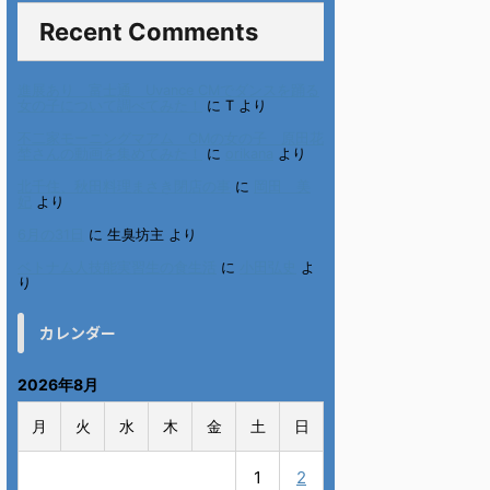
Recent Comments
進展あり 富士通 Uvance CMでダンスを踊る
女の子について調べてみた！
に
T
より
不二家モーニングマアム CMの女の子 原田花
埜さんの動画を集めてみた！
に
orikana
より
北千住、秋田料理まさき閉店の事
に
岡田 美
妃
より
6月の31日
に
生臭坊主
より
ベトナム人技能実習生の食生活
に
小田弘史
よ
り
カレンダー
2026年8月
月
火
水
木
金
土
日
1
2