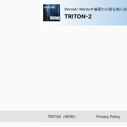
Wonder Wards☆修羅の小路を独り
TRITON-2
TRITON（NEW!）
Privacy Policy