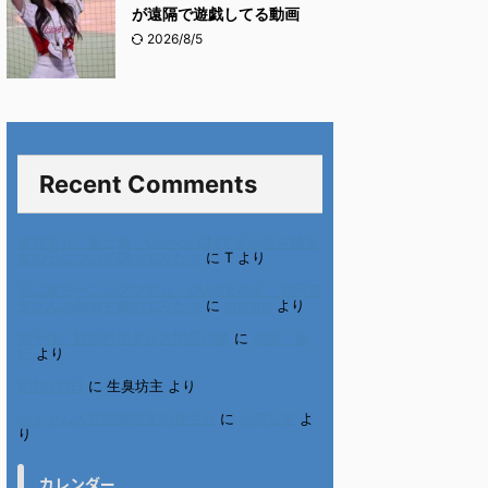
が遠隔で遊戯してる動画
2026/8/5
Recent Comments
進展あり 富士通 Uvance CMでダンスを踊る
女の子について調べてみた！
に
T
より
不二家モーニングマアム CMの女の子 原田花
埜さんの動画を集めてみた！
に
orikana
より
北千住、秋田料理まさき閉店の事
に
岡田 美
妃
より
6月の31日
に
生臭坊主
より
ベトナム人技能実習生の食生活
に
小田弘史
よ
り
カレンダー