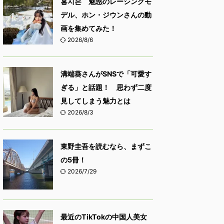
홍지은 魅惑のレーシングモ
デル、ホン・ジウンさんの動
画を集めてみた！
2026/8/6
溝端葵さんがSNSで「可愛す
ぎる」と話題！ 思わず二度
見してしまう魅力とは
2026/8/3
東野圭吾を読むなら、まずこ
の5冊！
2026/7/29
最近のTikTokの中国人美女