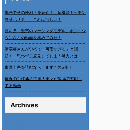
動画でその便利さを紹介！ 多機能キッチン
野菜ハサミ！ これは欲しい！
홍지은 魅惑のレーシングモデル、ホン・ジ
ウンさんの動画を集めてみた！
溝端葵さんがSNSで「可愛すぎる」と話
題！ 思わず二度見してしまう魅力とは
東野圭吾を読むなら、まずこの5冊！
最近のTikTokの中国人美女が遠隔で遊戯し
てる動画
Archives
2026年8月
2026年7月