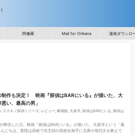
歩く
阿修羅
Mail for Orikana
漫画ダウンロ
の制作も決定！ 映画『探偵はBARにいる』が描いた、大
好悪い、最高の男」
e
,
ススキノ探偵シリーズ
,
レビュー
,
劇場版
,
大泉洋
,
探偵はBARにいる
,
探偵は
が降伏した日。映画『探偵はBARにいる』が描いた、大泉洋という「最
こんにちは。普段は高校で坊主頭の高校生相手に古典や現代文を教えて