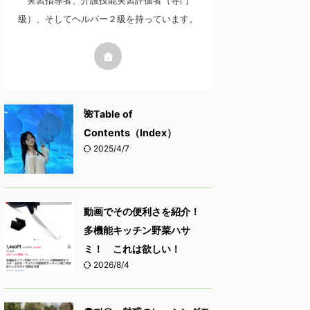
実習指導者、介護技能実習評価者（専門
級）、そしてヘルパー２級を持っています。
🌺Table of
Contents（Index）
2025/4/7
動画でその便利さを紹介！
多機能キッチン野菜ハサ
ミ！ これは欲しい！
2026/8/4