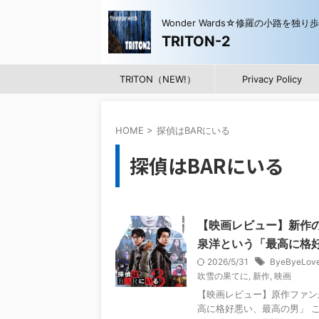
Wonder Wards☆修羅の小路を独り
TRITON-2
TRITON（NEW!）
Privacy Policy
HOME
>
探偵はBARにいる
探偵はBARにいる
【映画レビュー】新作
泉洋という「最高に格
2026/5/31
ByeByeLov
吹雪の果てに
,
新作
,
映画
【映画レビュー】原作ファン
高に格好悪い、最高の男」 