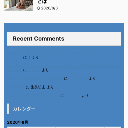
とは
2026/8/3
Recent Comments
進展あり 富士通 Uvance CMでダンスを踊る女の子について調べ
てみた！
に
T
より
不二家モーニングマアム CMの女の子 原田花埜さんの動画を集め
てみた！
に
orikana
より
北千住、秋田料理まさき閉店の事
に
岡田 美妃
より
6月の31日
に
生臭坊主
より
ベトナム人技能実習生の食生活
に
小田弘史
より
カレンダー
2026年8月