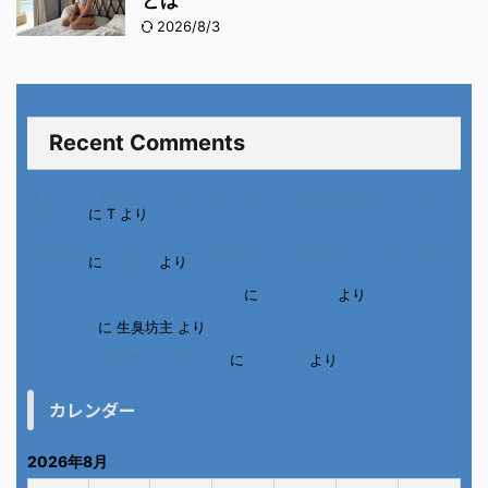
とは
2026/8/3
Recent Comments
進展あり 富士通 Uvance CMでダンスを踊る女の子について調べ
てみた！
に
T
より
不二家モーニングマアム CMの女の子 原田花埜さんの動画を集め
てみた！
に
orikana
より
北千住、秋田料理まさき閉店の事
に
岡田 美妃
より
6月の31日
に
生臭坊主
より
ベトナム人技能実習生の食生活
に
小田弘史
より
カレンダー
2026年8月