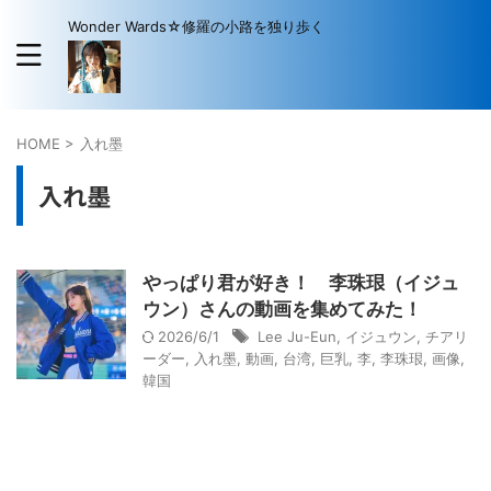
Wonder Wards☆修羅の小路を独り歩く
HOME
>
入れ墨
入れ墨
やっぱり君が好き！ 李珠珢（イジュ
ウン）さんの動画を集めてみた！
2026/6/1
Lee Ju-Eun
,
イジュウン
,
チアリ
ーダー
,
入れ墨
,
動画
,
台湾
,
巨乳
,
李
,
李珠珢
,
画像
,
韓国