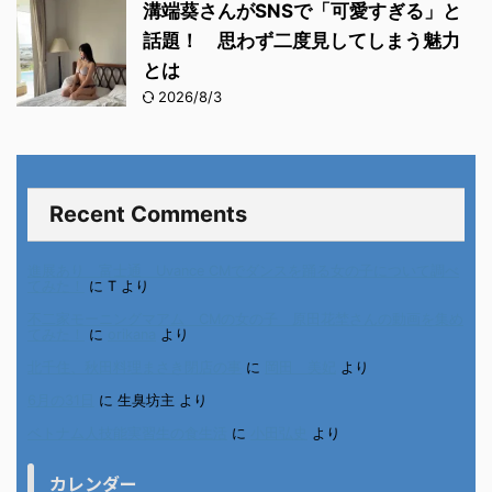
溝端葵さんがSNSで「可愛すぎる」と
話題！ 思わず二度見してしまう魅力
とは
2026/8/3
Recent Comments
進展あり 富士通 Uvance CMでダンスを踊る女の子について調べ
てみた！
に
T
より
不二家モーニングマアム CMの女の子 原田花埜さんの動画を集め
てみた！
に
orikana
より
北千住、秋田料理まさき閉店の事
に
岡田 美妃
より
6月の31日
に
生臭坊主
より
ベトナム人技能実習生の食生活
に
小田弘史
より
カレンダー