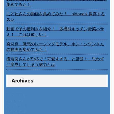
集めてみた！
にどねさんの動画を集めてみた！ nidoneを保存する
スレ
動画でその便利さを紹介！ 多機能キッチン野菜ハサ
ミ！ これは欲しい！
홍지은 魅惑のレーシングモデル、ホン・ジウンさん
の動画を集めてみた！
溝端葵さんがSNSで「可愛すぎる」と話題！ 思わず
二度見してしまう魅力とは
Archives
2026年8月
2026年7月
2026年6月
2026年5月