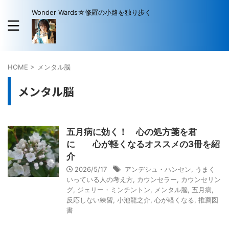
Wonder Wards☆修羅の小路を独り歩く
HOME
>
メンタル脳
メンタル脳
五月病に効く！ 心の処方箋を君
に 心が軽くなるオススメの3冊を紹
介
2026/5/17
アンデシュ・ハンセン
,
うまく
いっている人の考え方
,
カウンセラー
,
カウンセリン
グ
,
ジェリー・ミンチントン
,
メンタル脳
,
五月病
,
反応しない練習
,
小池龍之介
,
心が軽くなる
,
推薦図
書