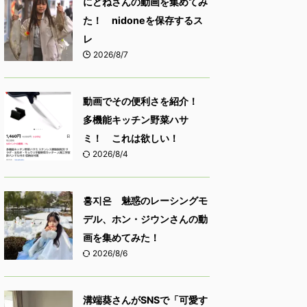
にどねさんの動画を集めてみ
た！ nidoneを保存するス
レ
2026/8/7
動画でその便利さを紹介！
多機能キッチン野菜ハサ
ミ！ これは欲しい！
2026/8/4
홍지은 魅惑のレーシングモ
デル、ホン・ジウンさんの動
画を集めてみた！
2026/8/6
溝端葵さんがSNSで「可愛す