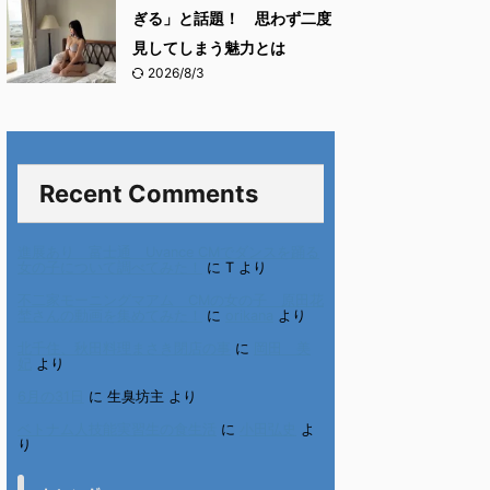
ぎる」と話題！ 思わず二度
見してしまう魅力とは
2026/8/3
Recent Comments
進展あり 富士通 Uvance CMでダンスを踊る
女の子について調べてみた！
に
T
より
不二家モーニングマアム CMの女の子 原田花
埜さんの動画を集めてみた！
に
orikana
より
北千住、秋田料理まさき閉店の事
に
岡田 美
妃
より
6月の31日
に
生臭坊主
より
ベトナム人技能実習生の食生活
に
小田弘史
よ
り