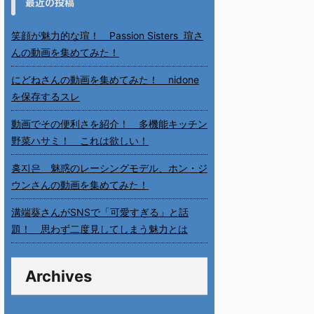
最近の投稿
笑顔が魅力的な瑄！ Passion Sisters 瑄さ
んの動画を集めてみた！
にどねさんの動画を集めてみた！ nidone
を保存するスレ
動画でその便利さを紹介！ 多機能キッチン
野菜ハサミ！ これは欲しい！
홍지은 魅惑のレーシングモデル、ホン・ジ
ウンさんの動画を集めてみた！
溝端葵さんがSNSで「可愛すぎる」と話
題！ 思わず二度見してしまう魅力とは
Archives