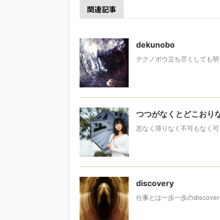
関連記事
dekunobo
デクノボウ立ち尽くしても明
つつがなくとどこおり
恙なく滞りなく不可もなく可
discovery
仕事とは一歩一歩のdiscovery