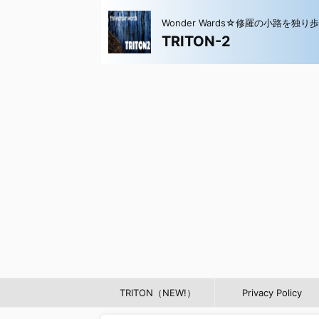
Wonder Wards☆修羅の小路を独り
TRITON-2
TRITON（NEW!）
Privacy Policy