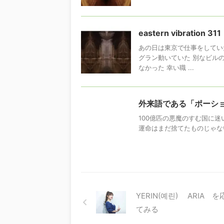
eastern vibration 311
あの日は東京で仕事をしてい
グラン動いていた 別なビル
なかった 幸い職 ...
外来語である「ポーシ
100億匹の悪魔のすむ国に
運命はまだ捨てたものじゃな
YERIN(예린) ARIA 
てみる