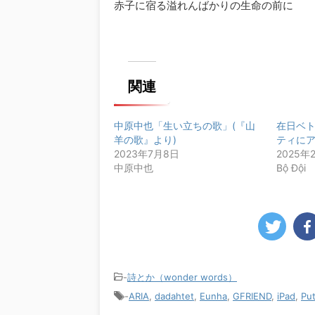
赤子に宿る溢れんばかりの生命の前に
関連
中原中也「生い立ちの歌」(『山
在日ベ
羊の歌』より)
ティにア
2023年7月8日
2025年
中原中也
Bộ Đội
-
詩とか（wonder words）
-
ARIA
,
dadahtet
,
Eunha
,
GFRIEND
,
iPad
,
Put