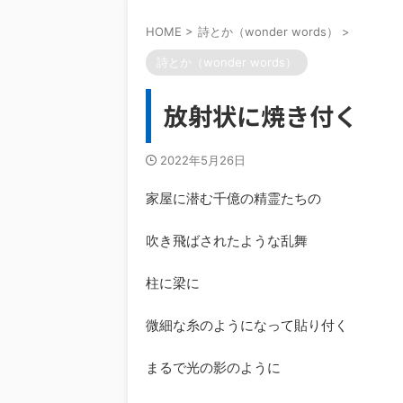
HOME
>
詩とか（wonder words）
>
詩とか（wonder words）
放射状に焼き付く
2022年5月26日
家屋に潜む千億の精霊たちの
吹き飛ばされたような乱舞
柱に梁に
微細な糸のようになって貼り付く
まるで光の影のように