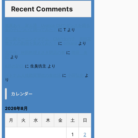
Recent Comments
進展あり 富士通 Uvance CMでダンスを踊る
女の子について調べてみた！
に
T
より
不二家モーニングマアム CMの女の子 原田花
埜さんの動画を集めてみた！
に
orikana
より
北千住、秋田料理まさき閉店の事
に
岡田 美
妃
より
6月の31日
に
生臭坊主
より
ベトナム人技能実習生の食生活
に
小田弘史
よ
り
カレンダー
2026年8月
月
火
水
木
金
土
日
1
2