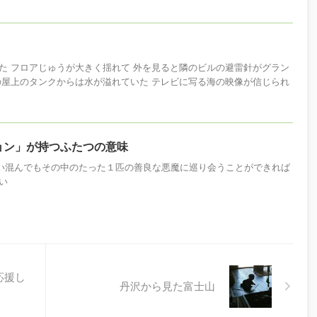
た フロアじゅうが大きく揺れて 外を見ると隣のビルの避雷針がグラン
の屋上のタンクからは水が溢れていた テレビに写る海の映像が信じられ
ョン」が持つふたつの意味
迷い混んでもその中のたった１匹の善良な悪魔に巡り会うことができれば
い
を応援し
丹沢から見た富士山