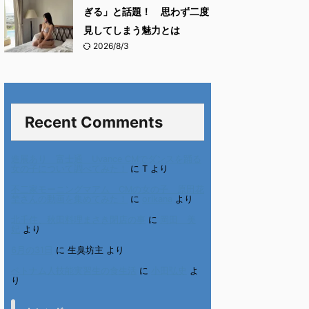
ぎる」と話題！ 思わず二度
見してしまう魅力とは
2026/8/3
Recent Comments
進展あり 富士通 Uvance CMでダンスを踊る
女の子について調べてみた！
に
T
より
不二家モーニングマアム CMの女の子 原田花
埜さんの動画を集めてみた！
に
orikana
より
北千住、秋田料理まさき閉店の事
に
岡田 美
妃
より
6月の31日
に
生臭坊主
より
ベトナム人技能実習生の食生活
に
小田弘史
よ
り