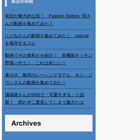
最近の投稿
笑顔が魅力的な瑄！ Passion Sisters 瑄さ
んの動画を集めてみた！
にどねさんの動画を集めてみた！ nidone
を保存するスレ
動画でその便利さを紹介！ 多機能キッチン
野菜ハサミ！ これは欲しい！
홍지은 魅惑のレーシングモデル、ホン・ジ
ウンさんの動画を集めてみた！
溝端葵さんがSNSで「可愛すぎる」と話
題！ 思わず二度見してしまう魅力とは
Archives