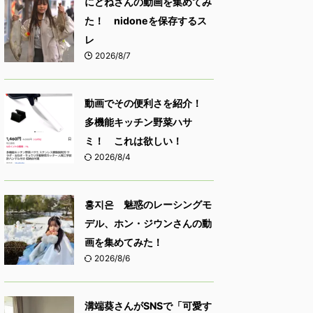
にどねさんの動画を集めてみ
た！ nidoneを保存するス
レ
2026/8/7
動画でその便利さを紹介！
多機能キッチン野菜ハサ
ミ！ これは欲しい！
2026/8/4
홍지은 魅惑のレーシングモ
デル、ホン・ジウンさんの動
画を集めてみた！
2026/8/6
溝端葵さんがSNSで「可愛す