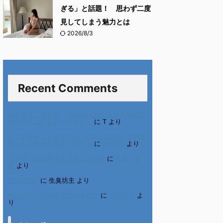
ぎる」と話題！ 思わず二度
見してしまう魅力とは
2026/8/3
Recent Comments
進展あり 富士通 Uvance CMでダンスを踊る
女の子について調べてみた！
に
T
より
不二家モーニングマアム CMの女の子 原田花
埜さんの動画を集めてみた！
に
orikana
より
北千住、秋田料理まさき閉店の事
に
岡田 美
妃
より
6月の31日
に
生臭坊主
より
ベトナム人技能実習生の食生活
に
小田弘史
よ
り