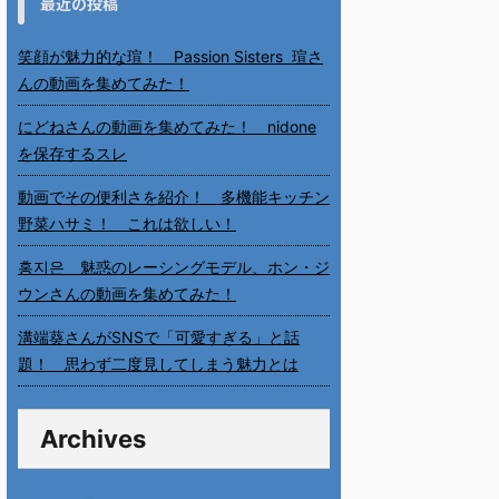
最近の投稿
笑顔が魅力的な瑄！ Passion Sisters 瑄さ
んの動画を集めてみた！
にどねさんの動画を集めてみた！ nidone
を保存するスレ
動画でその便利さを紹介！ 多機能キッチン
野菜ハサミ！ これは欲しい！
홍지은 魅惑のレーシングモデル、ホン・ジ
ウンさんの動画を集めてみた！
溝端葵さんがSNSで「可愛すぎる」と話
題！ 思わず二度見してしまう魅力とは
Archives