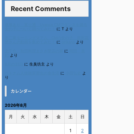
Recent Comments
進展あり 富士通 Uvance CMでダンスを踊る
女の子について調べてみた！
に
T
より
不二家モーニングマアム CMの女の子 原田花
埜さんの動画を集めてみた！
に
orikana
より
北千住、秋田料理まさき閉店の事
に
岡田 美
妃
より
6月の31日
に
生臭坊主
より
ベトナム人技能実習生の食生活
に
小田弘史
よ
り
カレンダー
2026年8月
月
火
水
木
金
土
日
1
2