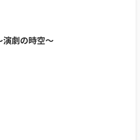
～演劇の時空～