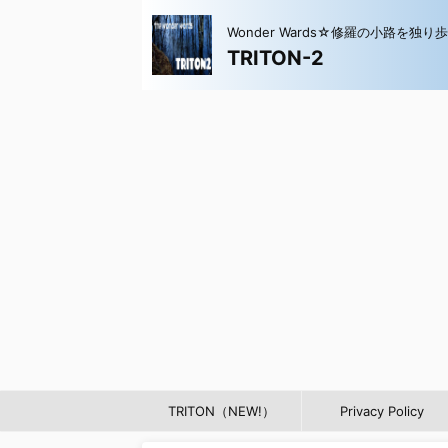
Wonder Wards☆修羅の小路を独り
TRITON-2
TRITON（NEW!）
Privacy Policy