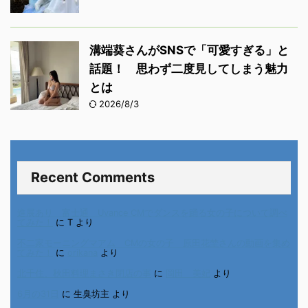
溝端葵さんがSNSで「可愛すぎる」と
話題！ 思わず二度見してしまう魅力
とは
2026/8/3
Recent Comments
進展あり 富士通 Uvance CMでダンスを踊る女の子について調べ
てみた！
に
T
より
不二家モーニングマアム CMの女の子 原田花埜さんの動画を集め
てみた！
に
orikana
より
北千住、秋田料理まさき閉店の事
に
岡田 美妃
より
6月の31日
に
生臭坊主
より