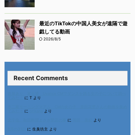
最近のTikTokの中国人美女が遠隔で遊
戯してる動画
2026/8/5
Recent Comments
進展あり 富士通 Uvance CMでダンスを踊る女の子について調べ
てみた！
に
T
より
不二家モーニングマアム CMの女の子 原田花埜さんの動画を集め
てみた！
に
orikana
より
北千住、秋田料理まさき閉店の事
に
岡田 美妃
より
6月の31日
に
生臭坊主
より