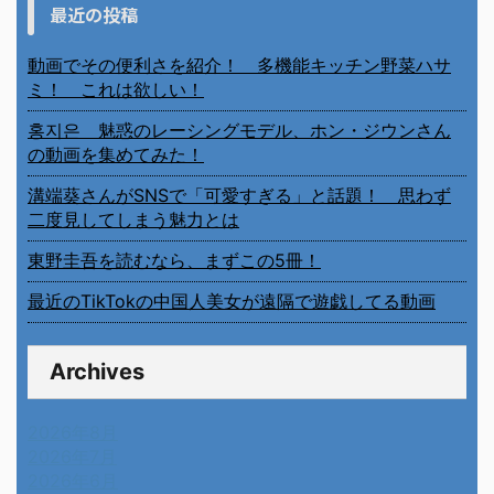
最近の投稿
動画でその便利さを紹介！ 多機能キッチン野菜ハサ
ミ！ これは欲しい！
홍지은 魅惑のレーシングモデル、ホン・ジウンさん
の動画を集めてみた！
溝端葵さんがSNSで「可愛すぎる」と話題！ 思わず
二度見してしまう魅力とは
東野圭吾を読むなら、まずこの5冊！
最近のTikTokの中国人美女が遠隔で遊戯してる動画
Archives
2026年8月
2026年7月
2026年6月