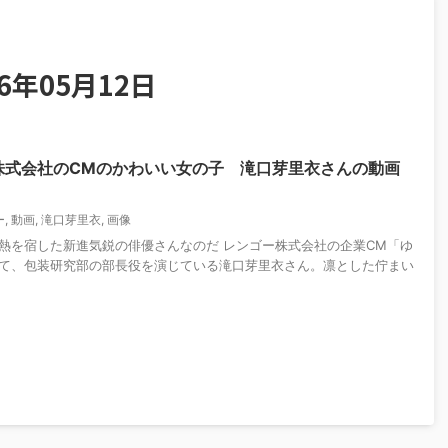
6年05月12日
株式会社のCMのかわいい女の子 滝口芽里衣さんの動画
ー
,
動画
,
滝口芽里衣
,
画像
熱を宿した新進気鋭の俳優さんなのだ レンゴー株式会社の企業CM「ゆ
て、包装研究部の部長役を演じている滝口芽里衣さん。凛とした佇まい