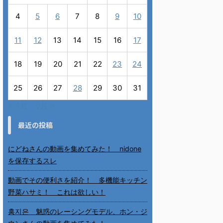
4
5
6
7
8
9
10
11
12
13
14
15
16
17
18
19
20
21
22
23
24
25
26
27
28
29
30
31
« 4月
6月 »
最近の投稿
にどねさんの動画を集めてみた！ nidone
を保存するスレ
動画でその便利さを紹介！ 多機能キッチン
野菜ハサミ！ これは欲しい！
홍지은 魅惑のレーシングモデル、ホン・ジ