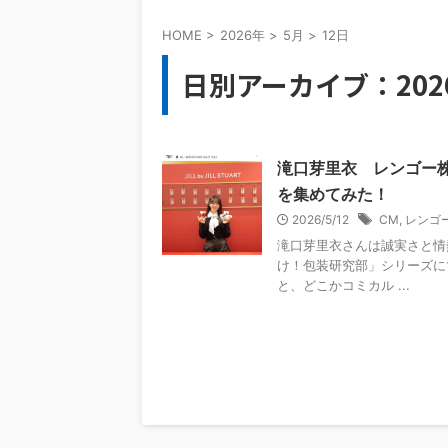
HOME
>
2026年
>
5月
>
12日
日別アーカイブ：202
滝口芽里衣 レンゴー
を集めてみた！
2026/5/12
CM
,
レンゴ
滝口芽里衣さんは誠実さと情
け！包装研究部」シリーズに
と、どこかコミカル ...