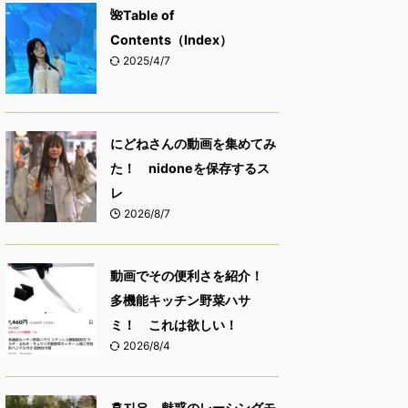
🌺Table of
Contents（Index）
2025/4/7
にどねさんの動画を集めてみ
た！ nidoneを保存するス
レ
2026/8/7
動画でその便利さを紹介！
多機能キッチン野菜ハサ
ミ！ これは欲しい！
2026/8/4
홍지은 魅惑のレーシングモ