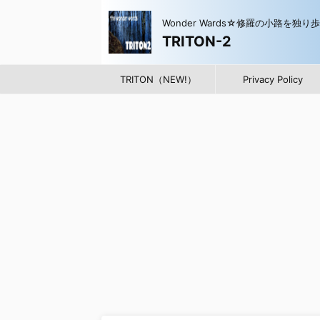
Wonder Wards☆修羅の小路を独り
TRITON-2
TRITON（NEW!）
Privacy Policy