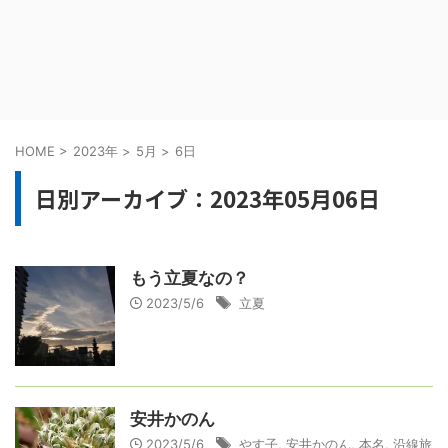
HOME
>
2023年
>
5月
>
6日
日別アーカイブ：2023年05月06日
もう立夏なの？
2023/5/6
立夏
安井かのん
2023/5/6
やす子
,
安井かのん
,
本名
,
沿線旅