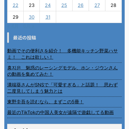
22
23
24
25
26
27
28
29
30
31
« 4月
6月 »
最近の投稿
動画でその便利さを紹介！ 多機能キッチン野菜ハサ
ミ！ これは欲しい！
홍지은 魅惑のレーシングモデル、ホン・ジウンさん
の動画を集めてみた！
溝端葵さんがSNSで「可愛すぎる」と話題！ 思わず
二度見してしまう魅力とは
東野圭吾を読むなら、まずこの5冊！
最近のTikTokの中国人美女が遠隔で遊戯してる動画