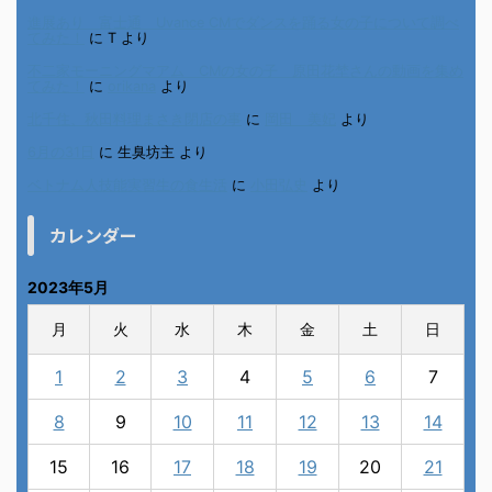
進展あり 富士通 Uvance CMでダンスを踊る女の子について調べ
てみた！
に
T
より
不二家モーニングマアム CMの女の子 原田花埜さんの動画を集め
てみた！
に
orikana
より
北千住、秋田料理まさき閉店の事
に
岡田 美妃
より
6月の31日
に
生臭坊主
より
ベトナム人技能実習生の食生活
に
小田弘史
より
カレンダー
2023年5月
月
火
水
木
金
土
日
1
2
3
4
5
6
7
8
9
10
11
12
13
14
15
16
17
18
19
20
21