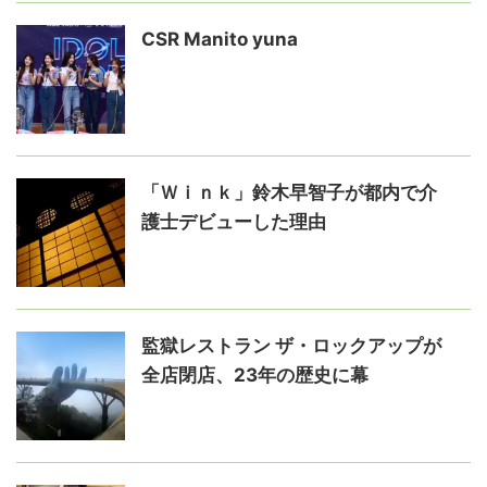
CSR Manito yuna
「Ｗｉｎｋ」鈴木早智子が都内で介
護士デビューした理由
監獄レストラン ザ・ロックアップが
全店閉店、23年の歴史に幕