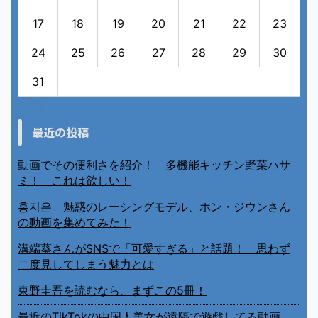
17
18
19
20
21
22
23
24
25
26
27
28
29
30
31
« 7月
最近の投稿
動画でその便利さを紹介！ 多機能キッチン野菜ハサ
ミ！ これは欲しい！
홍지은 魅惑のレーシングモデル、ホン・ジウンさん
の動画を集めてみた！
溝端葵さんがSNSで「可愛すぎる」と話題！ 思わず
二度見してしまう魅力とは
東野圭吾を読むなら、まずこの5冊！
最近のTikTokの中国人美女が遠隔で遊戯してる動画