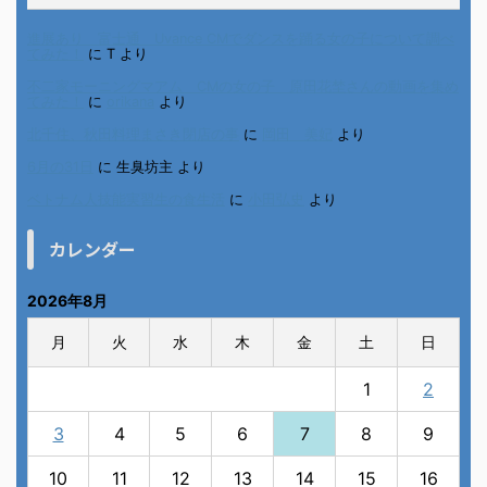
進展あり 富士通 Uvance CMでダンスを踊る女の子について調べ
てみた！
に
T
より
不二家モーニングマアム CMの女の子 原田花埜さんの動画を集め
てみた！
に
orikana
より
北千住、秋田料理まさき閉店の事
に
岡田 美妃
より
6月の31日
に
生臭坊主
より
ベトナム人技能実習生の食生活
に
小田弘史
より
カレンダー
2026年8月
月
火
水
木
金
土
日
1
2
3
4
5
6
7
8
9
10
11
12
13
14
15
16