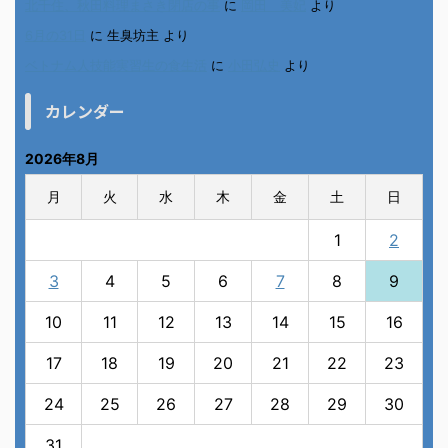
北千住、秋田料理まさき閉店の事
に
岡田 美妃
より
6月の31日
に
生臭坊主
より
ベトナム人技能実習生の食生活
に
小田弘史
より
カレンダー
2026年8月
月
火
水
木
金
土
日
1
2
3
4
5
6
7
8
9
10
11
12
13
14
15
16
17
18
19
20
21
22
23
24
25
26
27
28
29
30
31