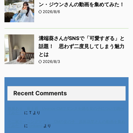
ン・ジウンさんの動画を集めてみた！
2026/8/6
溝端葵さんがSNSで「可愛すぎる」と
話題！ 思わず二度見してしまう魅力
とは
2026/8/3
Recent Comments
進展あり 富士通 Uvance CMでダンスを踊る女の子について調べ
てみた！
に
T
より
不二家モーニングマアム CMの女の子 原田花埜さんの動画を集め
てみた！
に
orikana
より