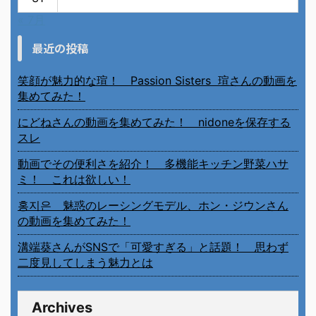
« 7月
最近の投稿
笑顔が魅力的な瑄！ Passion Sisters 瑄さんの動画を
集めてみた！
にどねさんの動画を集めてみた！ nidoneを保存する
スレ
動画でその便利さを紹介！ 多機能キッチン野菜ハサ
ミ！ これは欲しい！
홍지은 魅惑のレーシングモデル、ホン・ジウンさん
の動画を集めてみた！
溝端葵さんがSNSで「可愛すぎる」と話題！ 思わず
二度見してしまう魅力とは
Archives