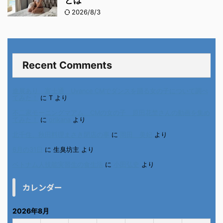
とは
2026/8/3
Recent Comments
進展あり 富士通 Uvance CMでダンスを踊る女の子について調べ
てみた！
に
T
より
不二家モーニングマアム CMの女の子 原田花埜さんの動画を集め
てみた！
に
orikana
より
北千住、秋田料理まさき閉店の事
に
岡田 美妃
より
6月の31日
に
生臭坊主
より
ベトナム人技能実習生の食生活
に
小田弘史
より
カレンダー
2026年8月