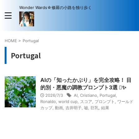
Wonder Wards☆修羅の小路を独り歩く
HOME
>
Portugal
Portugal
AIの「知ったかぶり」を完全攻略！ 目
的別・悪魔の調教プロンプト3選 ✨
2026/7/3
AI
,
Cristiano
,
Portugal
,
Ronaldo
,
world cup
,
スコア
,
プロンプト
,
ワールド
カップ
,
動画
,
吉井明子
,
嘘
,
巨乳
,
結果