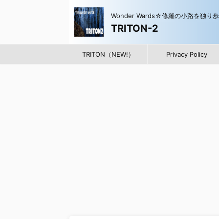
Wonder Wards☆修羅の小路を独り
TRITON-2
TRITON（NEW!）
Privacy Policy