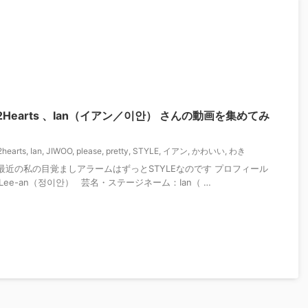
2Hearts 、Ian（イアン／이안） さんの動画を集めてみ
2hearts
,
Ian
,
JIWOO
,
please
,
pretty
,
STYLE
,
イアン
,
かわいい
,
わき
rts！ 最近の私の目覚ましアラームはずっとSTYLEなのです プロフィール
g Lee-an（정이안） 芸名・ステージネーム：Ian（ …