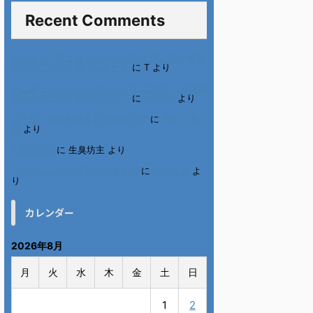
Recent Comments
進展あり 富士通 Uvance CMでダンスを踊る
女の子について調べてみた！
に
T
より
不二家モーニングマアム CMの女の子 原田花
埜さんの動画を集めてみた！
に
orikana
より
北千住、秋田料理まさき閉店の事
に
岡田 美
妃
より
6月の31日
に
生臭坊主
より
ベトナム人技能実習生の食生活
に
小田弘史
よ
り
カレンダー
2026年8月
月
火
水
木
金
土
日
1
2