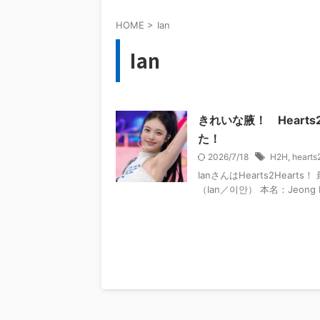
HOME
>
Ian
Ian
きれいな腋！ Hearts
た！
2026/7/18
H2H
,
hearts
IanさんはHearts2Hea
（Ian／이안） 本名：Jeon