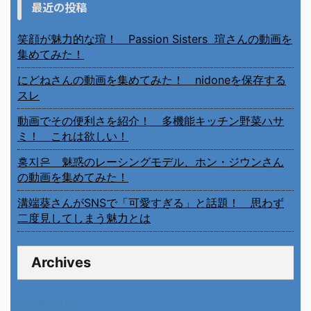
最近の投稿
笑顔が魅力的な瑄！ Passion Sisters 瑄さんの動画を
集めてみた！
にどねさんの動画を集めてみた！ nidoneを保存する
スレ
動画でその便利さを紹介！ 多機能キッチン野菜ハサ
ミ！ これは欲しい！
홍지은 魅惑のレーシングモデル、ホン・ジウンさん
の動画を集めてみた！
溝端葵さんがSNSで「可愛すぎる」と話題！ 思わず
二度見してしまう魅力とは
Archives
2026年8月