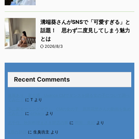
溝端葵さんがSNSで「可愛すぎる」と
話題！ 思わず二度見してしまう魅力
とは
2026/8/3
Recent Comments
進展あり 富士通 Uvance CMでダンスを踊る女の子について調べ
てみた！
に
T
より
不二家モーニングマアム CMの女の子 原田花埜さんの動画を集め
てみた！
に
orikana
より
北千住、秋田料理まさき閉店の事
に
岡田 美妃
より
6月の31日
に
生臭坊主
より