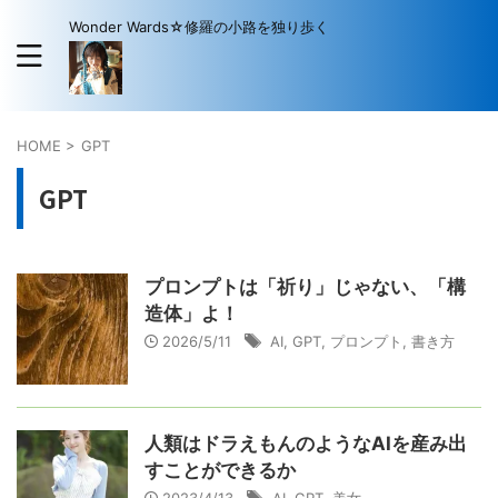
Wonder Wards☆修羅の小路を独り歩く
HOME
>
GPT
GPT
プロンプトは「祈り」じゃない、「構
造体」よ！
2026/5/11
AI
,
GPT
,
プロンプト
,
書き方
人類はドラえもんのようなAIを産み出
すことができるか