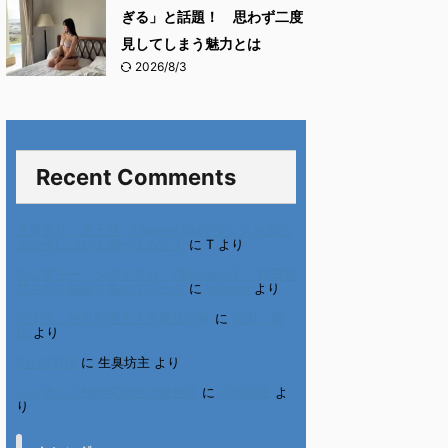
ぎる」と話題！ 思わず二度
見してしまう魅力とは
2026/8/3
Recent Comments
進展あり 富士通 Uvance CMでダンスを踊る
女の子について調べてみた！
に
T
より
不二家モーニングマアム CMの女の子 原田花
埜さんの動画を集めてみた！
に
orikana
より
北千住、秋田料理まさき閉店の事
に
岡田 美
妃
より
6月の31日
に
生臭坊主
より
ベトナム人技能実習生の食生活
に
小田弘史
よ
り