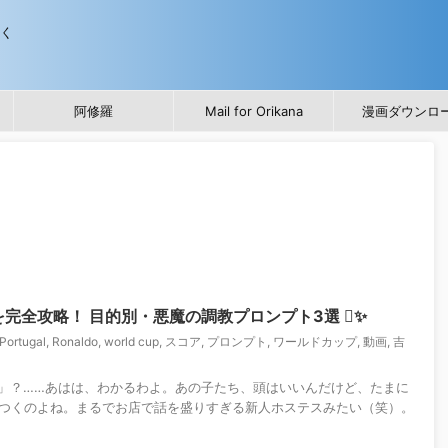
歩く
阿修羅
Mail for Orikana
漫画ダウンロ
を完全攻略！ 目的別・悪魔の調教プロンプト3選 ✨
Portugal
,
Ronaldo
,
world cup
,
スコア
,
プロンプト
,
ワールドカップ
,
動画
,
吉
う」？……あはは、わかるわよ。あの子たち、頭はいいんだけど、たまに
つくのよね。まるでお店で話を盛りすぎる新人ホステスみたい（笑）。