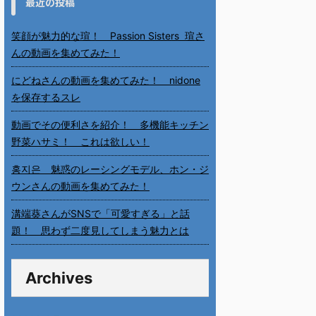
最近の投稿
笑顔が魅力的な瑄！ Passion Sisters 瑄さ
んの動画を集めてみた！
にどねさんの動画を集めてみた！ nidone
を保存するスレ
動画でその便利さを紹介！ 多機能キッチン
野菜ハサミ！ これは欲しい！
홍지은 魅惑のレーシングモデル、ホン・ジ
ウンさんの動画を集めてみた！
溝端葵さんがSNSで「可愛すぎる」と話
題！ 思わず二度見してしまう魅力とは
Archives