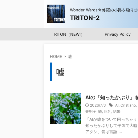
Wonder Wards☆修羅の小路を独り
TRITON-2
TRITON（NEW!）
Privacy Policy
HOME
>
嘘
嘘
AIの「知ったかぶり」
2026/7/3
AI
,
Cristiano
,
井明子
,
嘘
,
巨乳
,
結果
「AIが嘘をついて困っちゃ
知ったかぶりして平気で大嘘
アタシ、昔は言語 ...