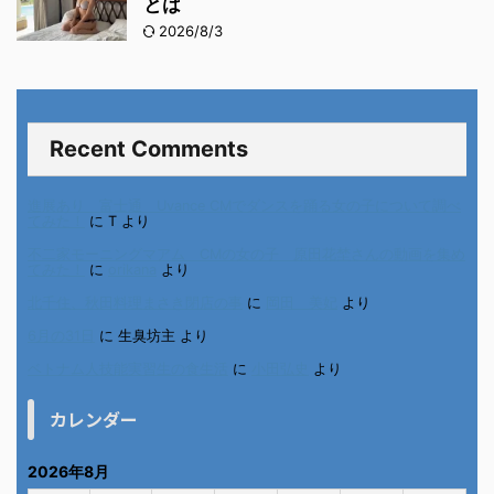
とは
2026/8/3
Recent Comments
進展あり 富士通 Uvance CMでダンスを踊る女の子について調べ
てみた！
に
T
より
不二家モーニングマアム CMの女の子 原田花埜さんの動画を集め
てみた！
に
orikana
より
北千住、秋田料理まさき閉店の事
に
岡田 美妃
より
6月の31日
に
生臭坊主
より
ベトナム人技能実習生の食生活
に
小田弘史
より
カレンダー
2026年8月