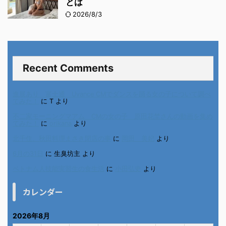
とは
2026/8/3
Recent Comments
進展あり 富士通 Uvance CMでダンスを踊る女の子について調べ
てみた！
に
T
より
不二家モーニングマアム CMの女の子 原田花埜さんの動画を集め
てみた！
に
orikana
より
北千住、秋田料理まさき閉店の事
に
岡田 美妃
より
6月の31日
に
生臭坊主
より
ベトナム人技能実習生の食生活
に
小田弘史
より
カレンダー
2026年8月