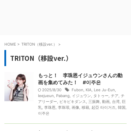
HOME
>
TRITON（移設ver.）
>
TRITON（移設ver.）
もっと！ 李珠恩イジュウンさんの動
画を集めてみた！ #이주은
2025/8/30
Fubon
,
KIA
,
Lee Ju-Eun
,
leejueun
,
Pabang
,
イジュウン
,
タトゥー
,
チア
,
チ
アリーダー
,
ピキピキダンス
,
三振舞
,
動画
,
台湾
,
巨
乳
,
李珠恩
,
李珠珢
,
画像
,
移籍
,
起亞 타이거즈
,
韓国
,
이주은