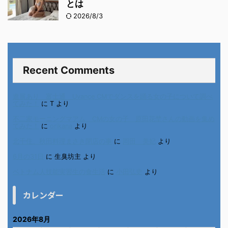
とは
2026/8/3
Recent Comments
進展あり 富士通 Uvance CMでダンスを踊る女の子について調べ
てみた！
に
T
より
不二家モーニングマアム CMの女の子 原田花埜さんの動画を集め
てみた！
に
orikana
より
北千住、秋田料理まさき閉店の事
に
岡田 美妃
より
6月の31日
に
生臭坊主
より
ベトナム人技能実習生の食生活
に
小田弘史
より
カレンダー
2026年8月