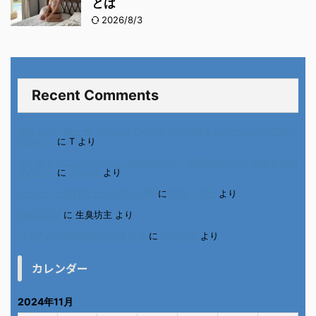
とは
2026/8/3
Recent Comments
進展あり 富士通 Uvance CMでダンスを踊る女の子について調べ
てみた！
に
T
より
不二家モーニングマアム CMの女の子 原田花埜さんの動画を集め
てみた！
に
orikana
より
北千住、秋田料理まさき閉店の事
に
岡田 美妃
より
6月の31日
に
生臭坊主
より
ベトナム人技能実習生の食生活
に
小田弘史
より
カレンダー
2024年11月