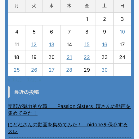
月
火
水
木
金
土
日
1
2
3
4
5
6
7
8
9
10
11
12
13
14
15
16
17
18
19
20
21
22
23
24
25
26
27
28
29
30
« 10月
12月 »
最近の投稿
笑顔が魅力的な瑄！ Passion Sisters 瑄さんの動画を
集めてみた！
にどねさんの動画を集めてみた！ nidoneを保存する
スレ