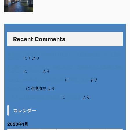
Recent Comments
進展あり 富士通 Uvance CMでダンスを踊る女の子について調べ
てみた！
に
T
より
不二家モーニングマアム CMの女の子 原田花埜さんの動画を集め
てみた！
に
orikana
より
北千住、秋田料理まさき閉店の事
に
岡田 美妃
より
6月の31日
に
生臭坊主
より
ベトナム人技能実習生の食生活
に
小田弘史
より
カレンダー
2023年1月