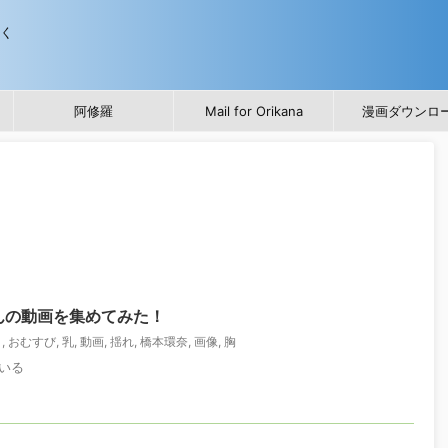
歩く
阿修羅
Mail for Orikana
漫画ダウンロ
んの動画を集めてみた！
り
,
おむすび
,
乳
,
動画
,
揺れ
,
橋本環奈
,
画像
,
胸
いる