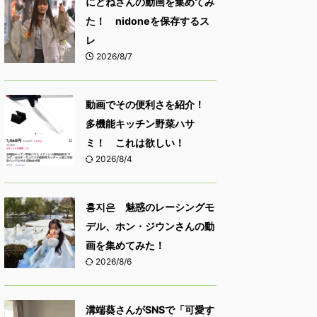
にどねさんの動画を集めてみ
た！ nidoneを保存するス
レ
2026/8/7
動画でその便利さを紹介！
多機能キッチン野菜ハサ
ミ！ これは欲しい！
2026/8/4
홍지은 魅惑のレーシングモ
デル、ホン・ジウンさんの動
画を集めてみた！
2026/8/6
溝端葵さんがSNSで「可愛す