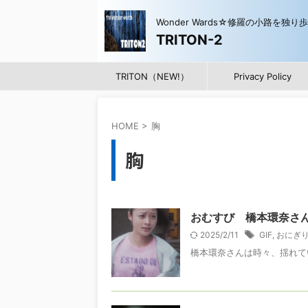
Wonder Wards☆修羅の小路を独り
TRITON-2
TRITON（NEW!）
Privacy Policy
HOME
>
胸
胸
おむすび 橋本環奈さ
2025/2/11
GIF
,
おにぎ
橋本環奈さんは時々、揺れて