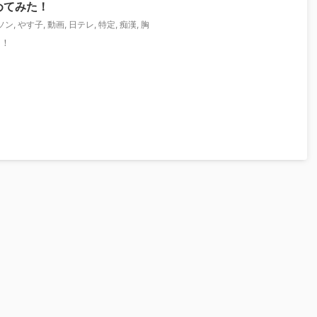
めてみた！
ソン
,
やす子
,
動画
,
日テレ
,
特定
,
痴漢
,
胸
ン！