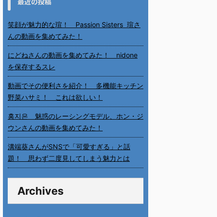
最近の投稿
笑顔が魅力的な瑄！ Passion Sisters 瑄さ
んの動画を集めてみた！
にどねさんの動画を集めてみた！ nidone
を保存するスレ
動画でその便利さを紹介！ 多機能キッチン
野菜ハサミ！ これは欲しい！
홍지은 魅惑のレーシングモデル、ホン・ジ
ウンさんの動画を集めてみた！
溝端葵さんがSNSで「可愛すぎる」と話
題！ 思わず二度見してしまう魅力とは
Archives