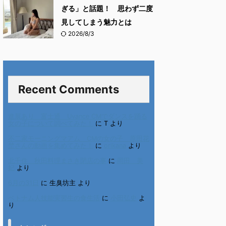
ぎる」と話題！ 思わず二度
見してしまう魅力とは
2026/8/3
Recent Comments
進展あり 富士通 Uvance CMでダンスを踊る
女の子について調べてみた！
に
T
より
不二家モーニングマアム CMの女の子 原田花
埜さんの動画を集めてみた！
に
orikana
より
北千住、秋田料理まさき閉店の事
に
岡田 美
妃
より
6月の31日
に
生臭坊主
より
ベトナム人技能実習生の食生活
に
小田弘史
よ
り