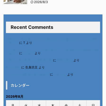
2026/8/3
Recent Comments
進展あり 富士通 Uvance CMでダンスを踊る女の子について調べ
てみた！
に
T
より
不二家モーニングマアム CMの女の子 原田花埜さんの動画を集め
てみた！
に
orikana
より
北千住、秋田料理まさき閉店の事
に
岡田 美妃
より
6月の31日
に
生臭坊主
より
ベトナム人技能実習生の食生活
に
小田弘史
より
カレンダー
2026年8月
月
火
水
木
金
土
日