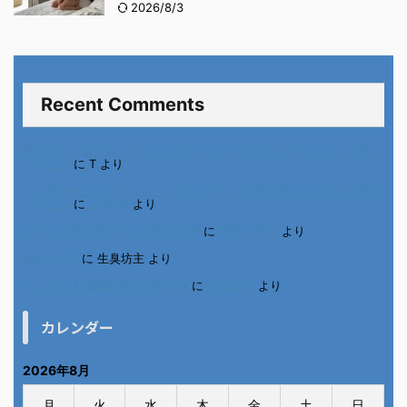
2026/8/3
Recent Comments
進展あり 富士通 Uvance CMでダンスを踊る女の子について調べ
てみた！
に
T
より
不二家モーニングマアム CMの女の子 原田花埜さんの動画を集め
てみた！
に
orikana
より
北千住、秋田料理まさき閉店の事
に
岡田 美妃
より
6月の31日
に
生臭坊主
より
ベトナム人技能実習生の食生活
に
小田弘史
より
カレンダー
2026年8月
月
火
水
木
金
土
日