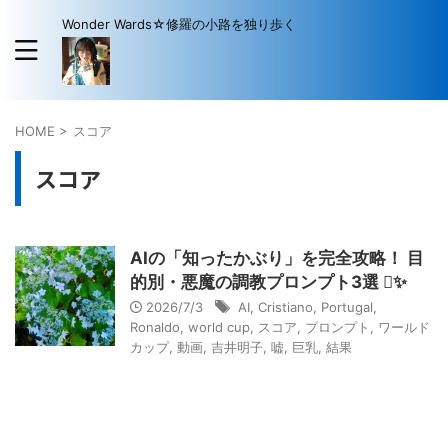
Wonder Wards☆修羅の小路を独り歩く
HOME
>
スコア
スコア
AIの「知ったかぶり」を完全攻略！ 目
的別・悪魔の調教プロンプト3選 ✨
2026/7/3
AI
,
Cristiano
,
Portugal
,
Ronaldo
,
world cup
,
スコア
,
プロンプト
,
ワールド
カップ
,
動画
,
吉井明子
,
嘘
,
巨乳
,
結果