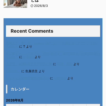
とは
2026/8/3
Recent Comments
進展あり 富士通 Uvance CMでダンスを踊る女の子について調べ
てみた！
に
T
より
不二家モーニングマアム CMの女の子 原田花埜さんの動画を集め
てみた！
に
orikana
より
北千住、秋田料理まさき閉店の事
に
岡田 美妃
より
6月の31日
に
生臭坊主
より
ベトナム人技能実習生の食生活
に
小田弘史
より
カレンダー
2026年8月