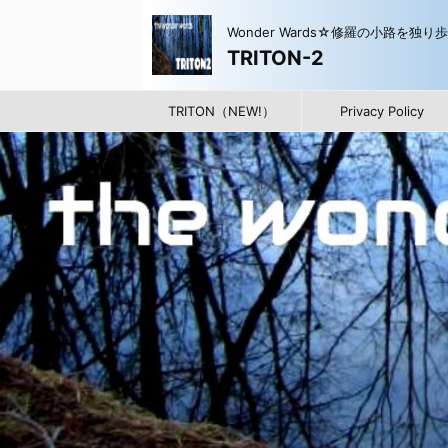
Wonder Wards☆修羅の小路を独り
TRITON-2
TRITON（NEW!）
Privacy Policy