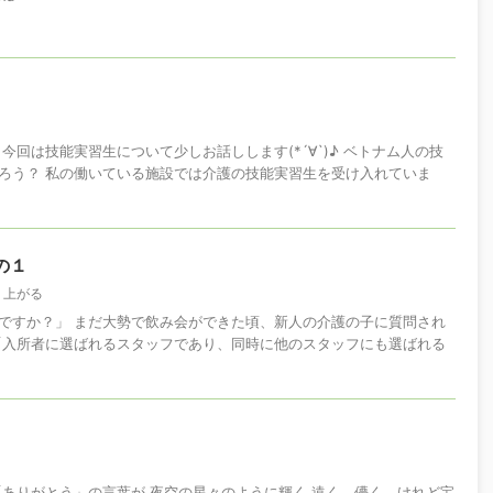
今回は技能実習生について少しお話しします(*´∀`)♪ ベトナム人の技
ろう？ 私の働いている施設では介護の技能実習生を受け入れていま
の１
り上がる
ですか？」 まだ大勢で飲み会ができた頃、新人の介護の子に質問され
「入所者に選ばれるスタッフであり、同時に他のスタッフにも選ばれる
「ありがとう」の言葉が 夜空の星々のように輝く 遠く、儚く、けれど宝