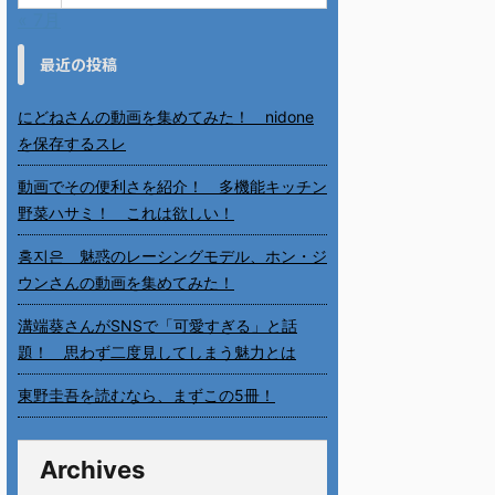
« 7月
最近の投稿
にどねさんの動画を集めてみた！ nidone
を保存するスレ
動画でその便利さを紹介！ 多機能キッチン
野菜ハサミ！ これは欲しい！
홍지은 魅惑のレーシングモデル、ホン・ジ
ウンさんの動画を集めてみた！
溝端葵さんがSNSで「可愛すぎる」と話
題！ 思わず二度見してしまう魅力とは
東野圭吾を読むなら、まずこの5冊！
Archives