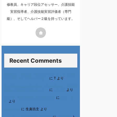
修教員、キャリア段位アセッサー、介護技能
実習指導者、介護技能実習評価者（専門
級）、そしてヘルパー２級を持っています。
Recent Comments
進展あり 富士通 Uvance CMでダンスを踊る
女の子について調べてみた！
に
T
より
不二家モーニングマアム CMの女の子 原田花
埜さんの動画を集めてみた！
に
orikana
より
北千住、秋田料理まさき閉店の事
に
岡田 美
妃
より
6月の31日
に
生臭坊主
より
ベトナム人技能実習生の食生活
に
小田弘史
よ