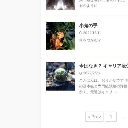
石のように
小鬼の手
2022/12/11
何をつかむ？
今はなき？ キャリア段
2022/2/26
こんばんは、おりかなです 
の基本級と専門級試験の評価
かく、最近はキャリ ...
« Prev
1
…