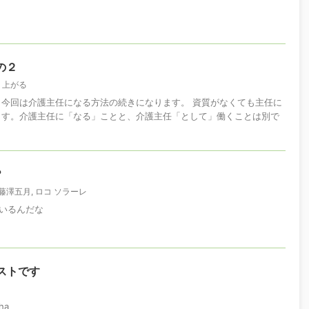
の２
り上がる
 今回は介護主任になる方法の続きになります。 資質がなくても主任に
ます。介護主任に「なる」ことと、介護主任「として」働くことは別で
？
藤澤五月
,
ロコ ソラーレ
いるんだな
テストです
ha