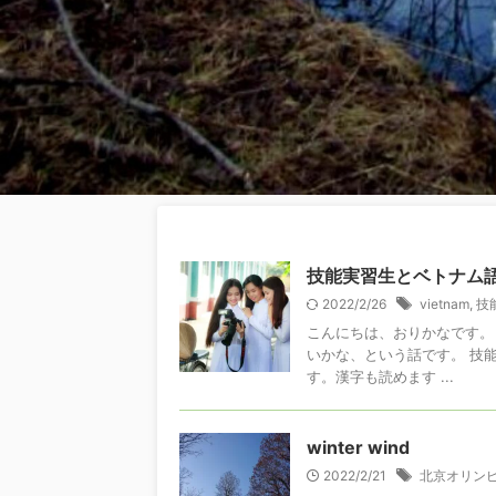
技能実習生とベトナム
2022/2/26
vietnam
,
技
こんにちは、おりかなです。
いかな、という話です。 技
す。漢字も読めます ...
winter wind
2022/2/21
北京オリン