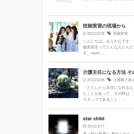
技能実習の現場から
2022/2/26
技能実習
こんにちは、おりかなです。 
能実習生ってどんな人たちだ
す。vietn ...
介護主任になる方法 そ
2022/2/26
介護職で成
「どうしたら主任になれるん
たことがあって、その時は 
スタッフであること」 ...
star child
2022/2/17
真っ暗な世界に 君のくれた