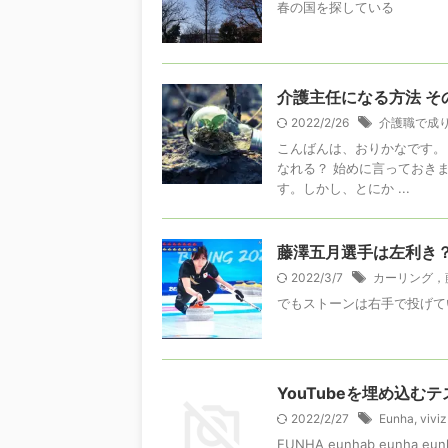
春の国を探している
介護主任になる方法 そ
2022/2/26
介護職で成
こんばんは、おりかなです。
なれる？ 始めに言っておき
す。しかし、とにか ...
藤澤五月選手は左利き
2022/3/7
カーリング，
でもストーンは右手で投げて
YouTubeを埋め込む
2022/2/27
Eunha
,
viviz
EUNHA eunhab eunha eun