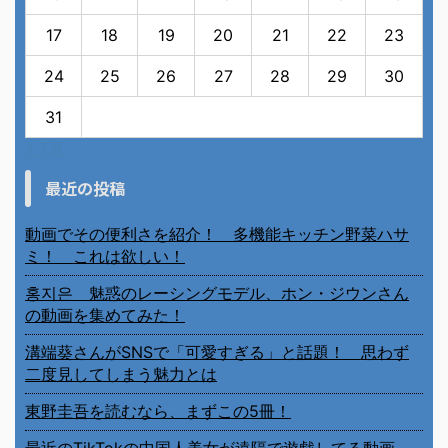
17
18
19
20
21
22
23
24
25
26
27
28
29
30
31
« 7月
最近の投稿
動画でその便利さを紹介！ 多機能キッチン野菜ハサ
ミ！ これは欲しい！
홍지은 魅惑のレーシングモデル、ホン・ジウンさん
の動画を集めてみた！
溝端葵さんがSNSで「可愛すぎる」と話題！ 思わず
二度見してしまう魅力とは
東野圭吾を読むなら、まずこの5冊！
最近のTikTokの中国人美女が遠隔で遊戯してる動画