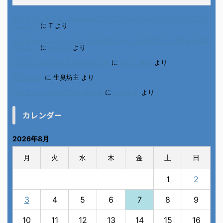
進展あり 富士通 Uvance CMでダンスを踊る女の子について調べ
てみた！
に
T
より
不二家モーニングマアム CMの女の子 原田花埜さんの動画を集め
てみた！
に
orikana
より
北千住、秋田料理まさき閉店の事
に
岡田 美妃
より
6月の31日
に
生臭坊主
より
ベトナム人技能実習生の食生活
に
小田弘史
より
カレンダー
2026年8月
月
火
水
木
金
土
日
1
2
3
4
5
6
7
8
9
10
11
12
13
14
15
16