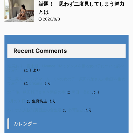
話題！ 思わず二度見してしまう魅力
とは
2026/8/3
Recent Comments
進展あり 富士通 Uvance CMでダンスを踊る女の子について調べ
てみた！
に
T
より
不二家モーニングマアム CMの女の子 原田花埜さんの動画を集め
てみた！
に
orikana
より
北千住、秋田料理まさき閉店の事
に
岡田 美妃
より
6月の31日
に
生臭坊主
より
ベトナム人技能実習生の食生活
に
小田弘史
より
カレンダー