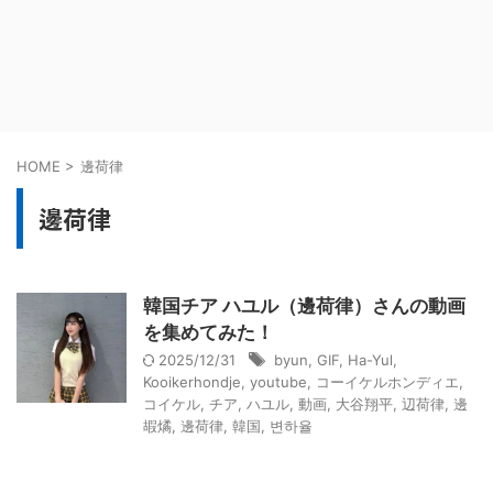
HOME
>
邊荷律
邊荷律
韓国チア ハユル（邊荷律）さんの動画
を集めてみた！
2025/12/31
byun
,
GIF
,
Ha-Yul
,
Kooikerhondje
,
youtube
,
コーイケルホンディエ
,
コイケル
,
チア
,
ハユル
,
動画
,
大谷翔平
,
辺荷律
,
邊
嘏燏
,
邊荷律
,
韓国
,
변하율