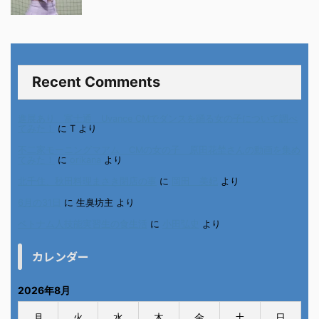
Recent Comments
進展あり 富士通 Uvance CMでダンスを踊る女の子について調べ
てみた！
に
T
より
不二家モーニングマアム CMの女の子 原田花埜さんの動画を集め
てみた！
に
orikana
より
北千住、秋田料理まさき閉店の事
に
岡田 美妃
より
6月の31日
に
生臭坊主
より
ベトナム人技能実習生の食生活
に
小田弘史
より
カレンダー
2026年8月
月
火
水
木
金
土
日