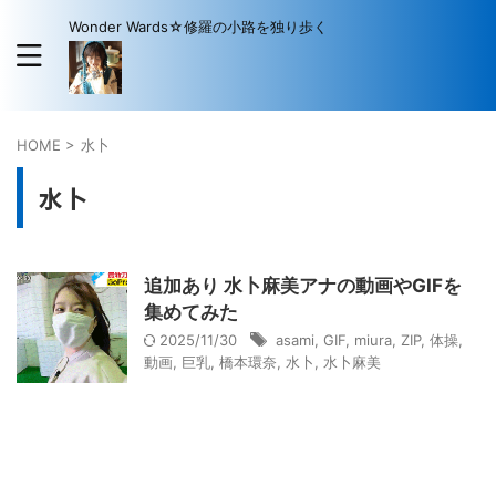
Wonder Wards☆修羅の小路を独り歩く
HOME
>
水卜
水卜
追加あり 水卜麻美アナの動画やGIFを
集めてみた
2025/11/30
asami
,
GIF
,
miura
,
ZIP
,
体操
,
動画
,
巨乳
,
橋本環奈
,
水卜
,
水卜麻美