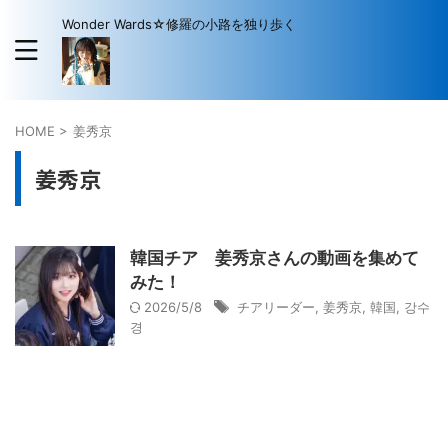
Wonder Wards☆修羅の小路を独り歩く
HOME
>
姜秀京
姜秀京
韓国チア 姜秀京さんの動画を集めて
みた！
2026/5/8
チアリーダー
,
姜秀京
,
韓国
,
강수
경