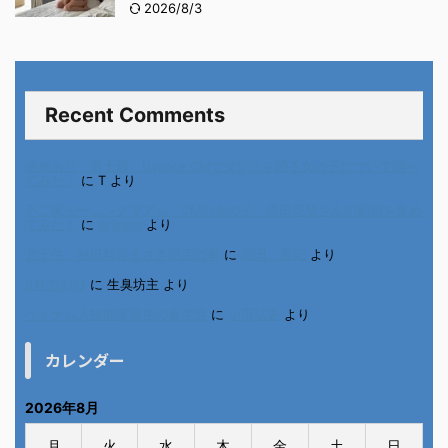
2026/8/3
Recent Comments
進展あり 富士通 Uvance CMでダンスを踊る女の子について調べ
てみた！
に
T
より
不二家モーニングマアム CMの女の子 原田花埜さんの動画を集め
てみた！
に
orikana
より
北千住、秋田料理まさき閉店の事
に
岡田 美妃
より
6月の31日
に
生臭坊主
より
ベトナム人技能実習生の食生活
に
小田弘史
より
カレンダー
2026年8月
月
火
水
木
金
土
日